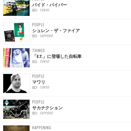
パイド・パイパー
TOKYO
PEOPLE
シュレン・ザ・ファイア
SAPPORO
THINGS
「E.T.」に登場した自転車
TOKYO
PEOPLE
マワリ
TOKYO
PEOPLE
サカナクション
SAPPORO
HAPPENING