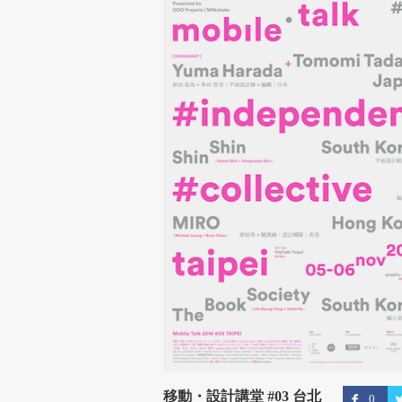
移動・設計講堂 #03 台北
0