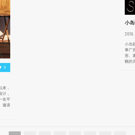
小岛
2016
小岛
事广
形、
幌的克
0
立以来，
设计，
一名平
》邀请