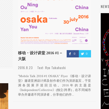
NEW
移动・设计讲堂 2016 #1－
0
0
大阪
2016.8.23 Text: Ryo Takahashi
"Mobile Talk 2016 #1 OSAKA" Flyer 《移动・设计讲
堂》邀请亚洲设计师及创作者们作为演讲嘉宾，于亚
洲各国展开巡回活动。2016年的主题是
《Independent/Collective》(独立/跨界)，在不同城市
举办并邀请不同演讲者，分享他们的作...