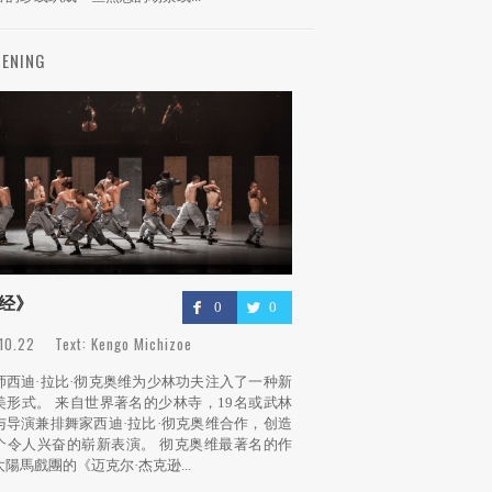
ENING
经》
0
0
10.22 Text: Kengo Michizoe
师西迪·拉比·彻克奥维为少林功夫注入了一种新
美形式。 来自世界著名的少林寺，19名或武林
与导演兼排舞家西迪·拉比·彻克奥维合作，创造
个令人兴奋的崭新表演。 彻克奥维最著名的作
陽馬戲團的《迈克尔·杰克逊...