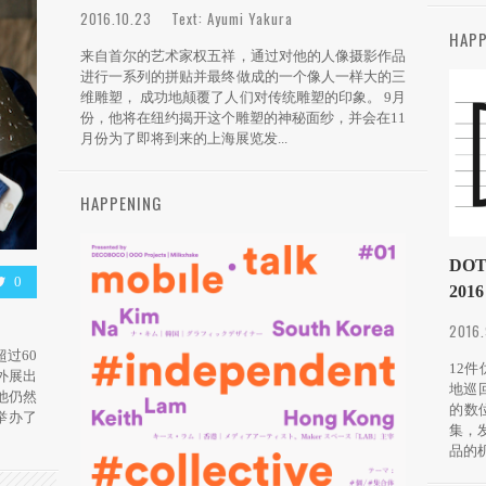
2016.10.23 Text: Ayumi Yakura
HAPP
来自首尔的艺术家权五祥，通过对他的人像摄影作品
进行一系列的拼贴并最终做成的一个像人一样大的三
维雕塑， 成功地颠覆了人们对传统雕塑的印象。 9月
份，他将在纽约揭开这个雕塑的神秘面纱，并会在11
月份为了即将到来的上海展览发...
HAPPENING
DOT
0
2016
2016
过60
12
外展出
地巡回
他仍然
的数
​办了
集，
品的机