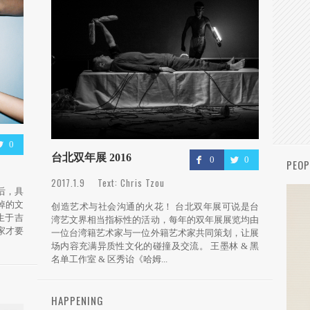
0
台北双年展 2016
0
0
PEOP
2017.1.9 Text: Chris Tzou
后，具
悼的文
创造艺术与社会沟通的火花！ 台北双年展可说是台
生于吉
湾艺文界相当指标性的活动，每年的双年展展览均由
家才要
一位台湾籍艺术家与一位外籍艺术家共同策划，让展
场内容充满异质性文化的碰撞及交流。 王墨林 & 黑
名单工作室 & 区秀诒《哈姆...
HAPPENING