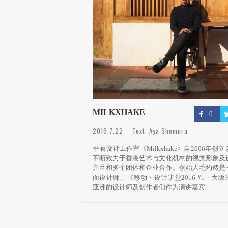
MILKXHAKE
0
2016.7.22 Text: Aya Shomura
平面设计工作室《Milkxhake》自2006年创
不断致力于香港艺术与文化机构的视觉形象及
并且和多个团体和企业合作。创始人毛灼然是
面设计师。《移动・设计讲堂2016 #1－大阪
亚洲的设计师及创作者们作为演讲嘉宾...