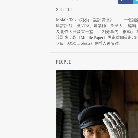
2016.11.1
Mobile Talk《移動・設計講堂》 —— 一個
區設計師、藝術家、建築師、策展人、 編輯
及創作人等聚首一堂、互相分享的「移動」 
流聚會，為《Mobile Paper》團隊首個策劃
大阪《OOO Projects》創辦人後藤哲...
PEOPLE