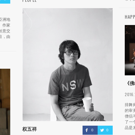
HAPP
讓亞洲地
、作家
創意交
項目，由
《佛
2016.
排舞
的审
僧侣
了一
品是太
权五祥
0
0