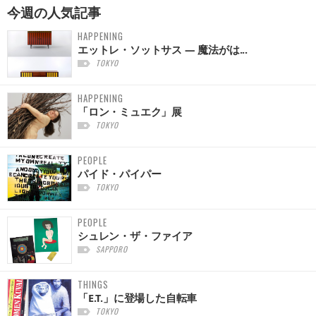
今週の
人気記事
HAPPENING
エットレ・ソットサス — 魔法がは...
TOKYO
HAPPENING
「ロン・ミュエク」展
TOKYO
PEOPLE
パイド・パイパー
TOKYO
PEOPLE
シュレン・ザ・ファイア
SAPPORO
THINGS
「E.T.」に登場した自転車
TOKYO