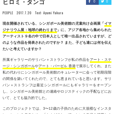
ヒロミ・タンゴ
0
0
PEOPLE
2017.7.20
Text:
Ayumi Yakura
現在開催されている、シンガポール美術館の児童向け企画展「
イマ
ジナリウム展：地球の終わりまで
」に、アジア各地から集められた
アーティスト９名の中で日本人として唯一出品されていますが、ど
のような作品を発表されたのですか？ また、子ども達には何を伝え
たいと考えていますか？
所属ギャラリーのサリバン＋ストランフが私の作品を
アート・ステ
ージ・シンガポール
や
アート・バーゼル 香港
で展示してくれ、また
私の代わりにシンガポール美術館のキュレーターに会って初期段階
の関係を築いてくれたので、とても恵まれていると思います。サリ
バン＋ストランフは最近シンガポールにもギャラリーをオープン
し、シンガポール美術館との連絡やロジスティックの手配などにお
いて、とても協力的でした。
このプロジェクトでは、3〜12歳の子供のために大規模なインスタ