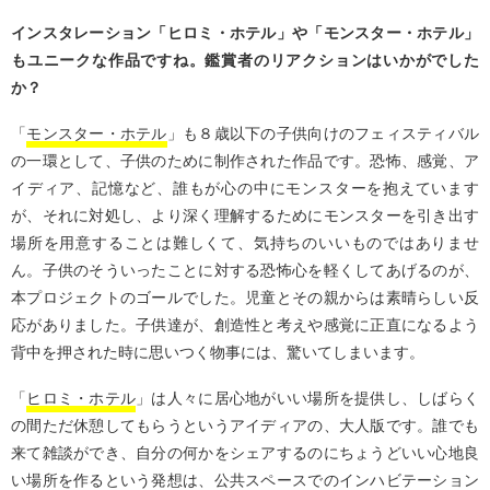
インスタレーション「ヒロミ・ホテル」や「モンスター・ホテル」
もユニークな作品ですね。鑑賞者のリアクションはいかがでした
か？
「
モンスター・ホテル
」も８歳以下の子供向けのフェィスティバル
の一環として、子供のために制作された作品です。恐怖、感覚、ア
イディア、記憶など、誰もが心の中にモンスターを抱えています
が、それに対処し、より深く理解するためにモンスターを引き出す
場所を用意することは難しくて、気持ちのいいものではありませ
ん。子供のそういったことに対する恐怖心を軽くしてあげるのが、
本プロジェクトのゴールでした。児童とその親からは素晴らしい反
応がありました。子供達が、創造性と考えや感覚に正直になるよう
背中を押された時に思いつく物事には、驚いてしまいます。
「
ヒロミ・ホテル
」は人々に居心地がいい場所を提供し、しばらく
の間ただ休憩してもらうというアイディアの、大人版です。誰でも
来て雑談ができ、自分の何かをシェアするのにちょうどいい心地良
い場所を作るという発想は、公共スペースでのインハビテーション