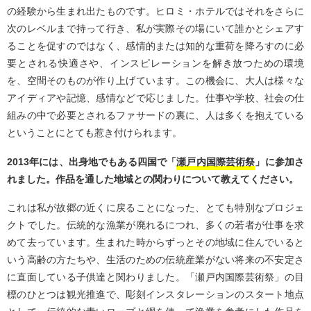
の経験から生まれ出たものです。ヒロミ・ホテルではそれをさらに
次のレベルまで持って行き、私が実際その場にいて誰かとシェアす
ることを促すのではなく、感情的または知的な重荷を降ろすのに必
要とされる快適さや、インスピレーションを解き放つための環境
を、空間そのものが作り上げています。この機会に、大人は様々な
アイディアや記憶、感情などで応じました。仕事や学校、社会の仕
組みの中で必要とされるファサードの裏に、人は多くを抱えている
ということにとても惹き付けられます。
2013年には、出身地でもある四国で「
瀬戸内国際芸術祭
」に参加さ
れました。作品を通した地域との関わりについて教えてください。
これは私が故郷の近くに戻ることになった、とても特別なプロジェ
クトでした。伝統的な漁業が廃れるにつれ、多くの若者が仕事を求
めて去っています。生まれた時からずっとその地域に住んでいると
いう高齢の方たちや、生活のための伝統産業がない将来の不安定さ
に直面している子供達と関わりました。「瀬戸内国際芸術祭」の目
標のひとつは観光推進で、彫刻インスタレーションのスタート地点