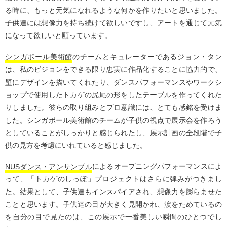
る時に、もっと元気になれるような何かを作りたいと思いました。
子供達には想像力を持ち続けて欲しいですし、アートを通じて元気
になって欲しいと願っています。
シンガポール美術館
のチームとキュレーターであるジョン・タン
は、私のビジョンをできる限り忠実に作品化することに協力的で、
壁にデザインを描いてくれたり、ダンスパフォーマンスやワークシ
ョップで使用したトカゲの尻尾の形をしたテーブルを作ってくれた
りしました。彼らの取り組みとプロ意識には、とても感銘を受けま
した。シンガポール美術館のチームが子供の視点で展示会を作ろう
としていることがしっかりと感じられたし、展示計画の全段階で子
供の見方を考慮にいれていると感じました。
NUSダンス・アンサンブル
によるオープニングパフォーマンスによ
って、「トカゲのしっぽ」プロジェクトはさらに弾みがつきまし
た。結果として、子供達もインスパイアされ、想像力を膨らませた
ことと思います。子供達の目が大きく見開かれ、涙をためているの
を自分の目で見たのは、この展示で一番美しい瞬間のひとつでし