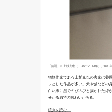
「無題」© 上杉克也（1945〜2013年）, 2003年頃,
物故作家である上杉克也の実家は養
フとした作品が多い。犬や猫などの
白い紙に墨でのびのびと描かれた線
分かる独特の味わいがある。
続きを読む ...