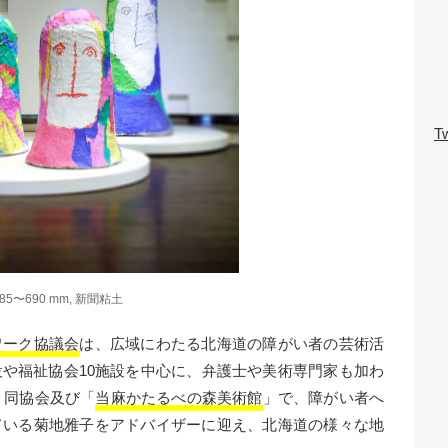
Tw
85〜690 mm, 新聞粘土
ワーク協議会
は、広域にわたる北海道の障がい者の芸術活
や福祉協会10施設を中心に、弁護士や美術専門家も加わ
、同協会及び「
当麻かたるべの森美術館
」で、障がい者へ
ている菊地雅子をアドバイザーに迎え、北海道の様々な地