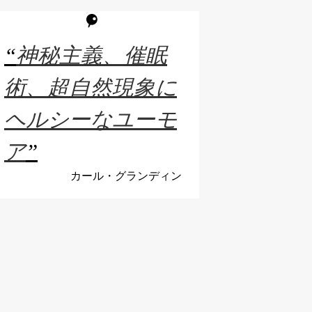
“
神秘主義、催眠
術、超自然現象に
ヘルシーなユーモ
ア
”
カール・グランディン