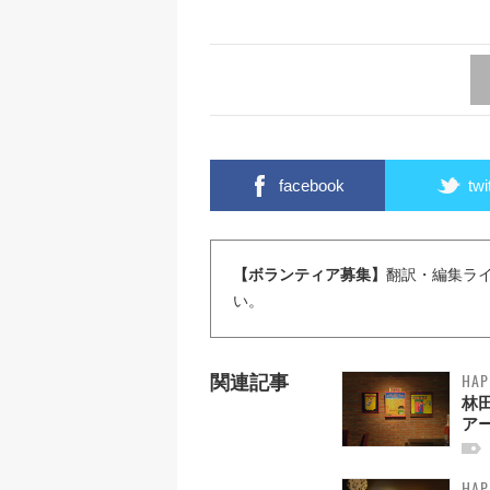
facebook
twi
【ボランティア募集】
翻訳・編集ラ
い。
HAP
関連記事
林
ア
HAP