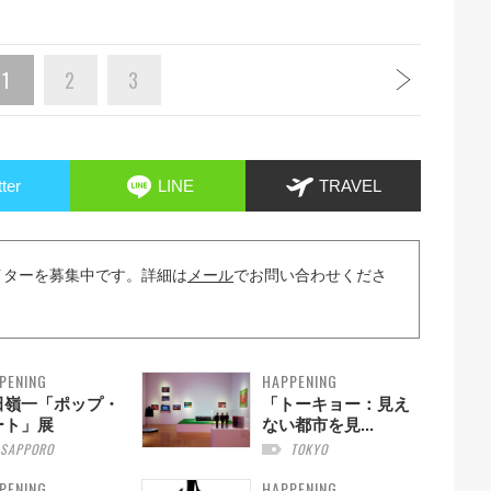
1
2
3
tter
LINE
TRAVEL
イターを募集中です。詳細は
メール
でお問い合わせくださ
PENING
HAPPENING
田嶺一「ポップ・
「トーキョー：見え
ート」展
ない都市を見...
SAPPORO
TOKYO
PENING
HAPPENING