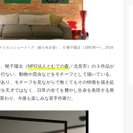
カンショートヘア（振り向き姿）」© 蛯子陽太（1992年〜）, 2016
は、蛯子陽太（
NPO法人とむての森
／北見市）の３作品が
を行ない、動物や昆虫などをモチーフとして描いている。
があり、モチーフを見ながらで無くてもその特徴を描き起
彼を天才ではなく、日常の全てを費やし生命を表現する努
が変わり、今後も楽しみな若手作家だ。