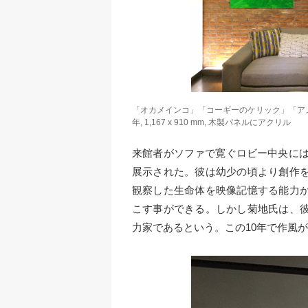
「オカメインコ」「コーギーのケリック」「アメリ
年, 1,167 x 910 mm, 木製パネルにアクリル
来館者がソファで寛ぐロビー中央に
展示された。彼は幼少の頃より創作
観察した生命体を映像記憶する能力
こす事ができる。しかし菊地氏は、
力家であるという。この10年で作風