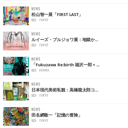
NEWS
松山智一展「FIRST LAST」
TOKYO
NEWS
ルイーズ・ブルジョワ展：地獄か...
TOKYO
NEWS
「Fukuzawa Re:birth 福沢一郎 × ...
GUNMA
NEWS
日本現代美術私観：高橋龍太郎コ...
TOKYO
NEWS
田名網敬一「記憶の冒険」
TOKYO