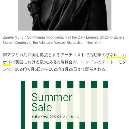
Zanele Muholi, Somnyama Ngonyama, Hail the Dark Lioness, 2012- © Zanele
Muholi Courtesy of the Artist and Yancey Richardson, New York
南アフリカ共和国を拠点とするアーティストで活動家の
ザネレ・ム
ホリ
の英国における最大規模の展覧会が、ロンドンのテート・モダ
ンで、2024年6月6日から2025年1月26日まで開催される。