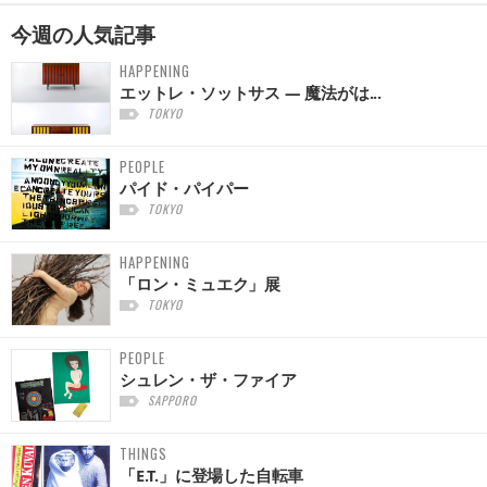
今週の
人気記事
HAPPENING
エットレ・ソットサス — 魔法がは...
TOKYO
PEOPLE
パイド・パイパー
TOKYO
HAPPENING
「ロン・ミュエク」展
TOKYO
PEOPLE
シュレン・ザ・ファイア
SAPPORO
THINGS
「E.T.」に登場した自転車