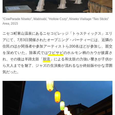
“CowParade Niseko”, Wabisabi, “Hollow Cozy”, Niseko Viallage “Two Sticks”
Area, 2015
ニセコ町東山温泉にあるニセコビレッジ「トゥスティックス」エリ
アにて、7月3日開催されたオープニング・パーティーには、近隣の
住民のほか関係者や参加アーティストら200名ほどが参加し、親交
を深めていた。除幕式では
ワビサビ
のホルモン柄のカウが披露さ
れ、その後は羊蹄太鼓「
鼓流
」による和太鼓の力強い響きが子供か
ら大人までを魅了、ジャズの生演奏が流れるなか終始賑やかな雰囲
気だった。