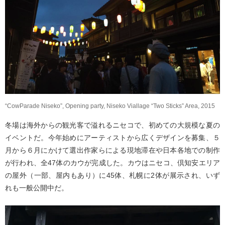
“CowParade Niseko”, Opening party, Niseko Viallage “Two Sticks” Area, 2015
冬場は海外からの観光客で溢れるニセコで、初めての大規模な夏の
イベントだ。今年始めにアーティストから広くデザインを募集、５
月から６月にかけて選出作家らによる現地滞在や日本各地での制作
が行われ、全47体のカウが完成した。カウはニセコ、倶知安エリア
の屋外（一部、屋内もあり）に45体、札幌に2体が展示され、いず
れも一般公開中だ。