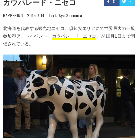
カウパレード・ニセコ
0
0
HAPPENING
2015.7.14
Text:
Aya Shomura
北海道を代表する観光地ニセコ、倶知安エリアにて世界最大の一般
参加型アートイベント「
カウパレード・ニセコ
」が10月1日まで開
催されている。