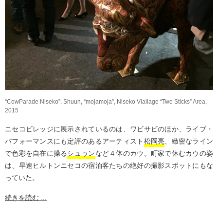
“CowParade Niseko”, Shuun, “mojamoja”, Niseko Viallage “Two Sticks” Area,
2015
ニセコビレッジに展示されているのは、ワビサビのほか、ライブ・
パフォーマンスにも定評のあるアーティスト
松岡亮
、緻密なライン
で色彩を自在に操る
シュゥン
など４体のカウ。町家で休むカウの姿
は、早速ヒルトンニセコの宿泊客たちの絶好の撮影スポットにもな
っていた。
続きを読む ...