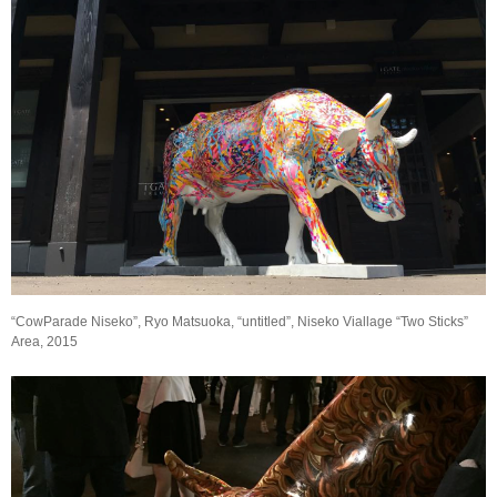
“CowParade Niseko”, Ryo Matsuoka, “untitled”, Niseko Viallage “Two Sticks”
Area, 2015