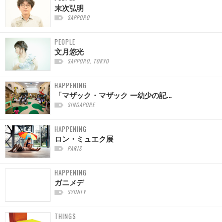
末次弘明
SAPPORO
PEOPLE
文月悠光
SAPPORO, TOKYO
HAPPENING
「マザック・マザック ー幼少の記...
SINGAPORE
HAPPENING
ロン・ミュエク展
PARIS
HAPPENING
ガニメデ
SYDNEY
THINGS