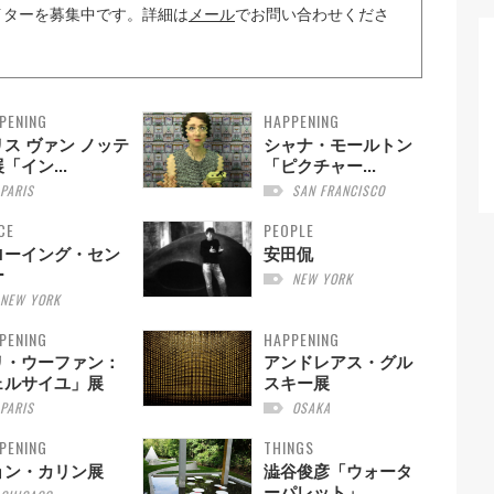
イターを募集中です。詳細は
メール
でお問い合わせくださ
PENING
HAPPENING
ス ヴァン ノッテ
シャナ・モールトン
「イン...
「ピクチャー...
PARIS
SAN FRANCISCO
CE
PEOPLE
ローイング・セン
安田侃
ー
NEW YORK
NEW YORK
PENING
HAPPENING
リ・ウーファン：
アンドレアス・グル
ェルサイユ」展
スキー展
PARIS
OSAKA
PENING
THINGS
ョン・カリン展
澁谷俊彦「ウォータ
ーパレット」