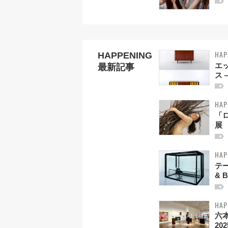
HAP
HAPPENING
エ
最新記事
ス 
HAP
「
展
HAP
テー
& B
HAP
六
20