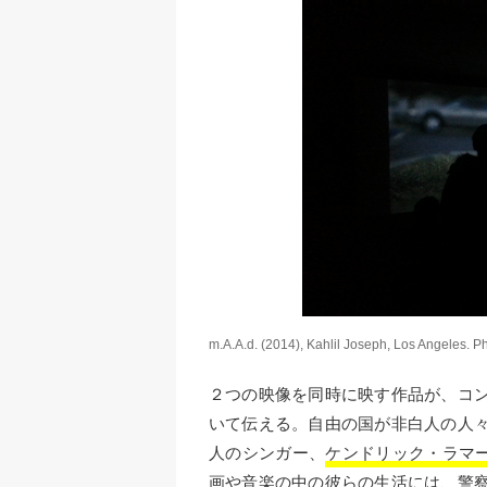
m.A.A.d. (2014), Kahlil Joseph, Los Angeles. P
２つの映像を同時に映す作品が、コ
いて伝える。自由の国が非白人の人
人のシンガー、
ケンドリック・ラマ
画や音楽の中の彼らの生活には、警