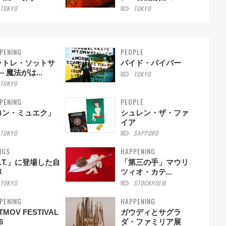
TOKYO
TOKYO
PENING
PEOPLE
ットレ・ソットサ
パイド・パイパー
— 魔法がは...
TOKYO
TOKYO
PENING
PEOPLE
ロン・ミュエク」
シュレン・ザ・ファ
イア
TOKYO
SAPPORO
NGS
HAPPENING
.T.」に登場した自
「第三の手」マウリ
車
ツィオ・カテ...
TOKYO
STOCKHOLM
PENING
HAPPENING
TMOV FESTIVAL
ガウディとサグラ
6
ダ・ファミリア展