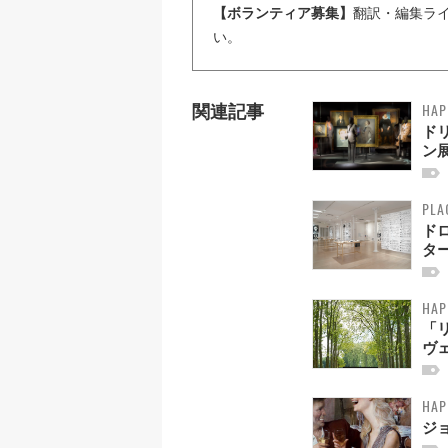
【ボランティア募集】
翻訳・編集ラ
い。
HAP
関連記事
ドリ
ン展
PLA
ド
タ
HAP
「
ヴ
HAP
ジ