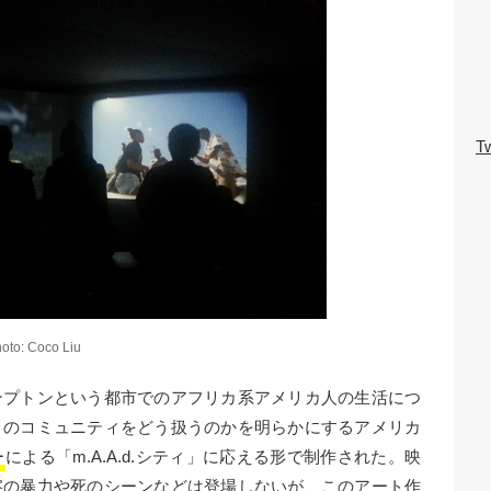
Tw
hoto: Coco Liu
ンプトンという都市でのアフリカ系アメリカ人の生活につ
々のコミュニティをどう扱うのかを明らかにするアメリカ
ー
による「m.A.A.d.シティ」に応える形で制作された。映
察の暴力や死のシーンなどは登場しないが、このアート作