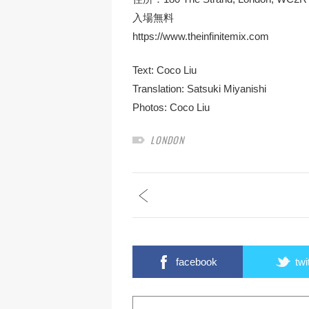
入場無料
https://www.theinfinitemix.com
Text:
Coco Liu
Translation:
Satsuki Miyanishi
Photos:
Coco Liu
LONDON
facebook
twi