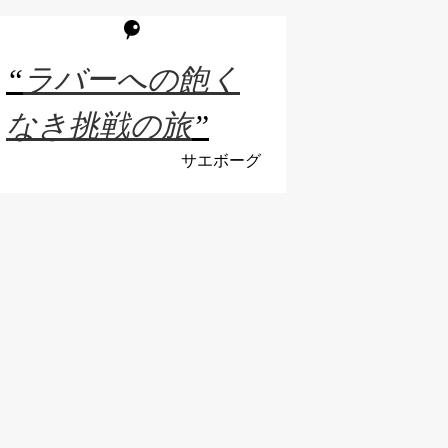
“
ラバーへの飽く
なき挑戦の旅
”
サエボーグ