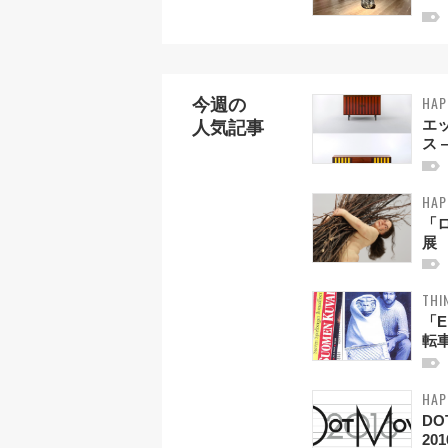
HAP
今週の
エ
人気記事
ス 
HAP
「
展
THI
「E
転
HAP
DO
201