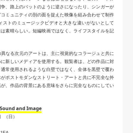
闘争、路上のバットのように逆さになったり、シンガーが
どコミュニティの別の面を捉えた映像を組み合わせて制作
ィストのミュージックビデオと大きな違いがないとして
連は素晴らしい。短編映画ではなく、ライフスタイルを記
の異なる次元のアートは、主に視覚的なコラージュと共に
めに新しいメディアを使用する。観覧者は、どの作品に対
、通常使用されるような白壁ではなく、全体を黒壁で覆わ
体がポストモダンなストリート・アートと共に不完全な外
話が、作品の背景にある意味をさらに完全なものにしてい
y Sound and Image
日 （日）
R 1EA