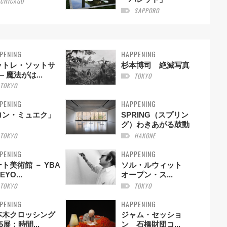
CHICAGO
SAPPORO
PENING
HAPPENING
ットレ・ソットサ
杉本博司 絶滅写真
— 魔法がは...
TOKYO
TOKYO
PENING
HAPPENING
ロン・ミュエク」
SPRING（スプリン
グ）わきあがる鼓動
TOKYO
HAKONE
PENING
HAPPENING
ト美術館 － YBA
ソル・ルウィット
EYO...
オープン・ス...
TOKYO
TOKYO
PENING
HAPPENING
本木クロッシング
ジャム・セッショ
25展：時間...
ン 石橋財団コ...