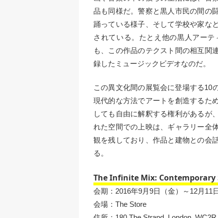
品も同様だ。警察と黒人市民の間の
踊っている様子、そして学校や家な
されている。たとえ他の黒人アーテ
も、この作品のテクスト間の相互関
録したミュージックビデオなのだ。
この異文化間の展覧会に登場する10
現代的な方法でアートを創造するた
しても自由に解釈する権利があるが
れた空間での上映は、ギャラリー全
観を残しており、作品と建物との会
る。
The Infinite Mix: Contemporar
会期：2016年9月9日（金）～12月11
会場：The Store
住所：180 The Strand, London, WC2