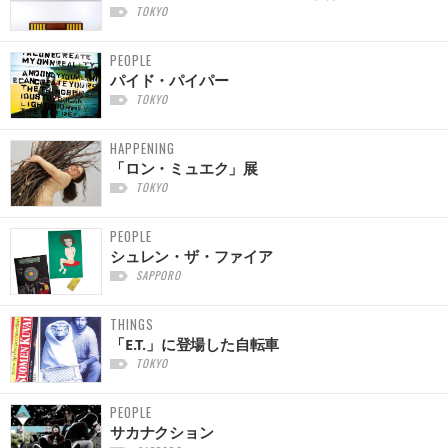
TOKYO
PEOPLE
パイド・パイパー
TOKYO
HAPPENING
「ロン・ミュエク」展
TOKYO
PEOPLE
シュレン・ザ・ファイア
SAPPORO
THINGS
「E.T.」に登場した自転車
TOKYO
PEOPLE
サカナクション