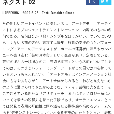
ネクスト 02
0
0
HAPPENING
2002.6.28
Text:
Tomohiro Okada
その新しいアートイベントに課した名は「アートデモ」、アーティ
ストによるプロジェクトデモンストレーション、内容そのものの名
前である。名前は分かり易くシンプルなほうがいい。ついでにいや
らしくない名前の方が。東京では毎年、行政の支援のもとパフォー
ミング・アートのアーティストが、ホールの運営者に演目やカンパ
ニーを売り込む「芸術見本市」という企画があり、定着している。
芸術のほんの一領域なのに「芸術見本市」という名前がついてしま
うのは、そのままパフォーミング・アートがこの国では力を持って
いるというあらわれだが、「アートデモ」はインフォメーション社
会にもはやありながら、アート全体からみると、わざと見えないか
のように避けられてきたかのような、メディア芸術に光をあて、そ
こで起きている新たなリアリティーを、まさにテクノロジー系にと
いっては最大の説得力を持った手段であり、オーディエンスにとっ
ては発見と応用の可能性に頭を巡らせる期待感を高めるフォームで
ある“デモンストレーション”いわゆるデモのかたちをとった、表現