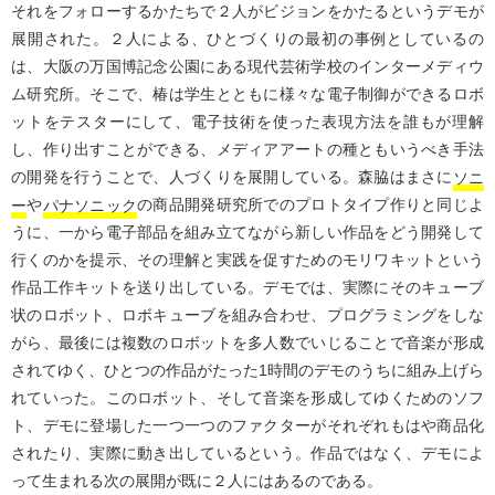
それをフォローするかたちで２人がビジョンをかたるというデモが
展開された。２人による、ひとづくりの最初の事例としているの
は、大阪の万国博記念公園にある現代芸術学校のインターメディウ
ム研究所。そこで、椿は学生とともに様々な電子制御ができるロボ
ットをテスターにして、電子技術を使った表現方法を誰もが理解
し、作り出すことができる、メディアアートの種ともいうべき手法
の開発を行うことで、人づくりを展開している。森脇はまさに
ソニ
ー
や
パナソニック
の商品開発研究所でのプロトタイプ作りと同じよ
うに、一から電子部品を組み立てながら新しい作品をどう開発して
行くのかを提示、その理解と実践を促すためのモリワキットという
作品工作キットを送り出している。デモでは、実際にそのキューブ
状のロボット、ロボキューブを組み合わせ、プログラミングをしな
がら、最後には複数のロボットを多人数でいじることで音楽が形成
されてゆく、ひとつの作品がたった1時間のデモのうちに組み上げら
れていった。このロボット、そして音楽を形成してゆくためのソフ
ト、デモに登場した一つ一つのファクターがそれぞれもはや商品化
されたり、実際に動き出しているという。作品ではなく、デモによ
って生まれる次の展開が既に２人にはあるのである。