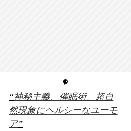
“
神秘主義、催眠術、超自
然現象にヘルシーなユーモ
ア
”