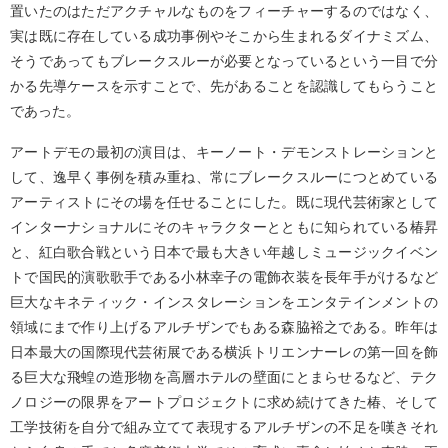
置いたのはただアクチャルなものをフィーチャーするのではなく、
実は既に存在している成功事例やそこから生まれるダイナミズム、
そうであってもブレークスルーが必要となっているという一目で分
かる先導ケースを示すことで、先があることを認識してもらうこと
であった。
アートデモの最初の演目は、キーノート・デモンストレーションと
して、逸早く事例を積み重ね、常にブレークスルーにつとめている
アーティストにその場を任せることにした。既に現代芸術家として
インターナショナルにそのキャラクターとともに知られている椿昇
と、紅白歌合戦という日本で最も大きい年越しミュージックイベン
トで国民的演歌歌手である小林幸子の電飾衣装を長年手がけるなど
巨大なキネティック・インスタレーションをエンタテインメントの
領域にまで作り上げるアルチザンでもある森脇裕之である。昨年は
日本最大の国際現代芸術展である横浜トリエンナーレの第一回を飾
る巨大な飛蝗の造形物を高層ホテルの壁面にとまらせるなど、テク
ノロジーの限界をアートプロジェクトに求め続けてきた椿、そして
工学技術を自分で組み立てて表現するアルチザンの不足を嘆きそれ