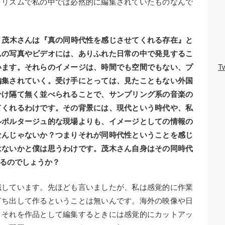
うリズムで私の中では必然的に編集されていたものなんで
が、茂木さんは『真の同時代性を感じさせてくれる存在』と
んの写真やビデオには、ありふれた日常の中で発見するこ
います。それらのイメージは、時間でも空間でもない、プ
Tw
編集されていく。受け手にとっては、見たこともない外国
分け隔て無く並べられることで、サンプリング系の音楽の
てくれるわけです。その背景には、現代という時代や、私
ルポルタージュ的な現場よりも、イメージとしての情報の
なんじゃないか？つまりそれが同時代性ということを感じ
はないかと僕は思うわけです。茂木さん自身はその同時代
るのでしょうか？
識しています。先ほども言いましたが、私は感覚的に作業
打ち出して作るということは無いんです。海外の映像や日
、それを作品として編集するときには感覚的にカットアッ