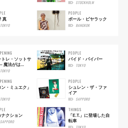
STOCKHOLM
PLE
PEOPLE
 真
ボール・ピヤラック
TOKYO
BANGKOK
PENING
PEOPLE
ットレ・ソットサ
パイド・パイパー
— 魔法がは...
TOKYO
TOKYO
PENING
PEOPLE
ロン・ミュエク」
シュレン・ザ・ファ
イア
TOKYO
SAPPORO
PLE
THINGS
カナクション
「E.T.」に登場した自
転車
SAPPORO
TOKYO