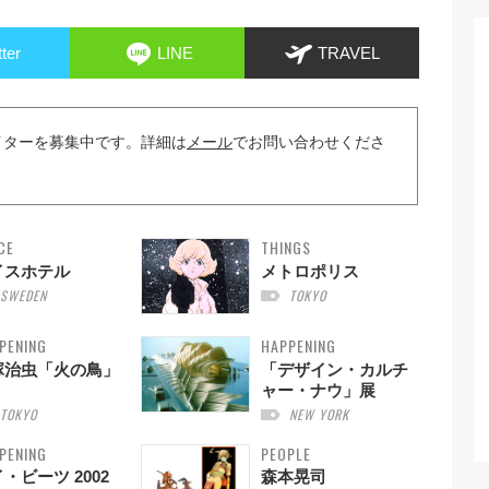
tter
LINE
TRAVEL
イターを募集中です。詳細は
メール
でお問い合わせくださ
CE
THINGS
イスホテル
メトロポリス
SWEDEN
TOKYO
PENING
HAPPENING
塚治虫「火の鳥」
「デザイン・カルチ
ャー・ナウ」展
TOKYO
NEW YORK
PENING
PEOPLE
・ビーツ 2002
森本晃司