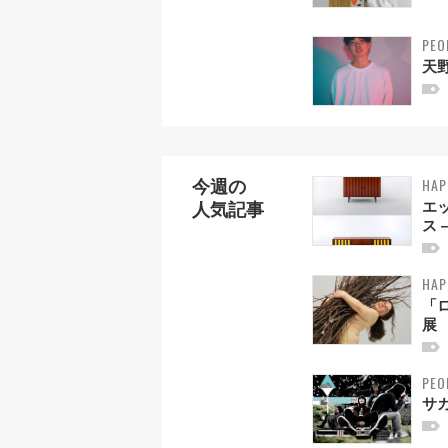
PEO
天野
HAP
今週の
エ
人気記事
ス 
HAP
「
展
PEO
サ