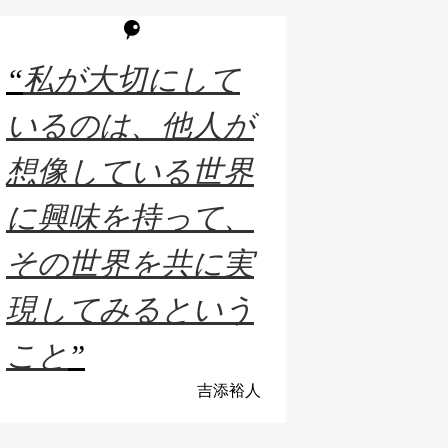
“
私が大切にして
いるのは、他人が
想像している世界
に興味を持って、
その世界を共に実
現してみるという
こと
”
吉添裕人