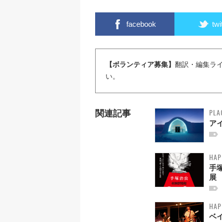
facebook
twi
【ボランティア募集】
翻訳・編集ラ
い。
PLA
関連記事
ア
HAP
手
展
HAP
ベイ