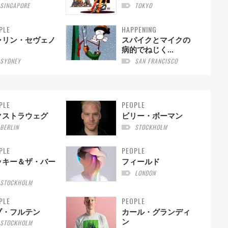
SINGAPORE
TOKYO
PLE
HAPPENING
ャリン・セヴェノ
スパイクとマイクの
病的でねじく...
SYDNEY
SAN FRANCISCO
PLE
PEOPLE
クストラウェグ
ビリー・ボーマン
BERLIN
STOCKHOLM
PLE
PEOPLE
ッキー＆ザ・バー
フィールド
LONDON
STOCKHOLM
PLE
PEOPLE
ブ・フルテン
カール・グランディ
ン
STOCKHOLM