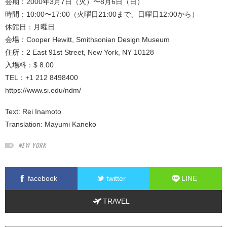
会期：2000年3月7日（火）〜8月6日（日）
時間：10:00〜17:00（火曜日21:00まで、日曜日12:00から）
休館日：月曜日
会場：Cooper Hewitt, Smithsonian Design Museum
住所：2 East 91st Street, New York, NY 10128
入場料：$ 8.00
TEL：+1 212 8498400
https://www.si.edu/ndm/
Text:
Rei Inamoto
Translation:
Mayumi Kaneko
NEW YORK
facebook
twitter
LINE
TRAVEL