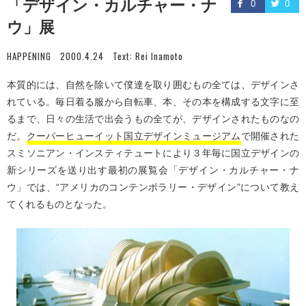
「デザイン・カルチャー・ナ
0
0
ウ」展
HAPPENING
2000.4.24
Text:
Rei Inamoto
本質的には、自然を除いて僕達を取り囲むもの全ては、デザインさ
れている。毎日着る服から自転車、本、その本を構成する文字に至
るまで、日々の生活で出会うもの全てが、デザインされたものなの
だ。
クーパーヒューイット国立デザインミュージアム
で開催された
スミソニアン・インスティテュートにより３年毎に国立デザインの
新シリーズを送り出す最初の展覧会「デザイン・カルチャー・ナ
ウ」では、“アメリカのコンテンポラリー・デザイン”について教え
てくれるものとなった。