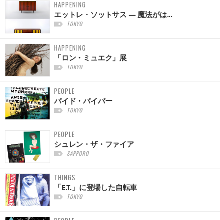
HAPPENING
エットレ・ソットサス — 魔法がは...
TOKYO
HAPPENING
「ロン・ミュエク」展
TOKYO
PEOPLE
パイド・パイパー
TOKYO
PEOPLE
シュレン・ザ・ファイア
SAPPORO
THINGS
「E.T.」に登場した自転車
TOKYO