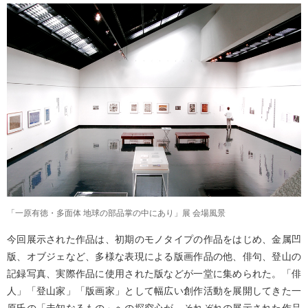
「一原有徳・多面体 地球の部品掌の中にあり」展 会場風景
今回展示された作品は、初期のモノタイプの作品をはじめ、金属凹
版、オブジェなど、多様な表現による版画作品の他、俳句、登山の
記録写真、実際作品に使用された版などが一堂に集められた。「俳
人」「登山家」「版画家」として幅広い創作活動を展開してきた一
原氏の「未知なるもの」への探究心が、それぞれの展示された作品