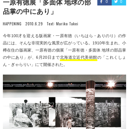
一原有徳展「多面体 地球の部
0
0
品掌の中にあり」
HAPPENING
2010.6.29
Text:
Mariko Takei
今年100才を迎える版画家・一原有徳（いちはら・ありのり）の作
品には、そんな非現実的な風景が広がっている。1910年生まれ、小
樽在住の版画家、一原有徳の個展「一原有徳・多面体 地球の部品掌
の中にあり」が、6月20日まで
北海道立近代美術館
の「これくしょ
ん・ぎゃらりい」にて開催された。