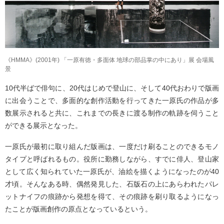
《HMMA》(2001年) 「一原有徳・多面体 地球の部品掌の中にあり」展 会場風
景
10代半ばで俳句に、20代はじめで登山に、そして40代おわりで版画
に出会うことで、多面的な創作活動を行ってきた一原氏の作品が多
数展示されると共に、これまでの長きに渡る制作の軌跡を伺うこと
ができる展示となった。
一原氏が最初に取り組んだ版画は、一度だけ刷ることのできるモノ
タイプと呼ばれるもの。役所に勤務しながら、すでに俳人、登山家
として広く知られていた一原氏が、油絵を描くようになったのが40
才頃。そんなある時、偶然発見した、石版石の上にあらわれたパレ
ットナイフの痕跡から発想を得て、その痕跡を刷り取るようになっ
たことが版画創作の原点となっているという。