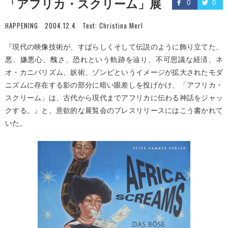
「アフリカ・スクリーム」展
0
0
HAPPENING
2004.12.4
Text:
Christina Merl
『現代の映像技術が、すばらしくそして伝説のように飾り立てた、
悪、嫌悪心、醜さ、恐れという軌跡を辿り、不可思議な経済、ネ
オ・カニバリズム、妖術、ゾンビというイメージが拡大されたモダ
ニズムに存在する影の部分に暗い眼差しを投げかけ、「アフリカ・
スクリーム」は、古代から現代までアフリカに伝わる神話をジャッ
クする。』と、意欲的な展覧会のプレスリリースにはこう書かれて
いた。