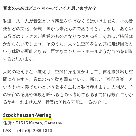
音楽の未来はどこへ向かっていくと思いますか？
私達一人一人が音楽という惑星を学ばなくてはいけません。その音
楽がどの文化、伝統、国から来たものであろうと。しかし、あらゆ
る音楽のミックスが普通のものとなりつつある今、それほど時間は
かからないでしょう。そのうち、人々は空間を音と共に飛び回ると
いう体験が可能となる、巨大なコンサートホールようなものを創造
すると思います。
人間の絶えまない進化は、空間に身を置かずして、体を抜け出し空
間に存在する、音にのって動き回るという、新しい「空間音楽」と
いうものを奏でたいという欲求を生むと私は考えます。人間が、そ
の宇宙の感覚や体験と呼べるものへ適応できるまでには数百年かか
るかもしれませんが、音楽はそれを可能にするのです。
Stockhausen-Verlag
住所：51515 Kurten, Germany
FAX： +49 (0)22 68 1813