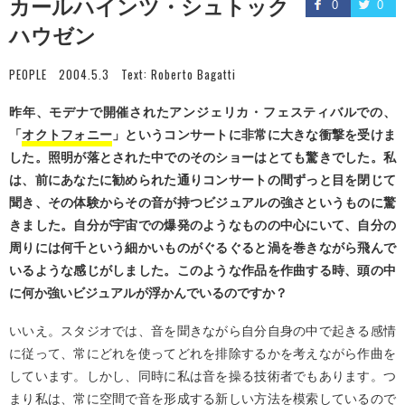
カールハインツ・シュトック
0
0
ハウゼン
PEOPLE
2004.5.3
Text:
Roberto Bagatti
昨年、モデナで開催されたアンジェリカ・フェスティバルでの、
「
オクトフォニー
」というコンサートに非常に大きな衝撃を受けま
した。照明が落とされた中でのそのショーはとても驚きでした。私
は、前にあなたに勧められた通りコンサートの間ずっと目を閉じて
聞き、その体験からその音が持つビジュアルの強さというものに驚
きました。自分が宇宙での爆発のようなものの中心にいて、自分の
周りには何千という細かいものがぐるぐると渦を巻きながら飛んで
いるような感じがしました。このような作品を作曲する時、頭の中
に何か強いビジュアルが浮かんでいるのですか？
いいえ。スタジオでは、音を聞きながら自分自身の中で起きる感情
に従って、常にどれを使ってどれを排除するかを考えながら作曲を
しています。しかし、同時に私は音を操る技術者でもあります。つ
まり私は、常に空間で音を形成する新しい方法を模索しているので