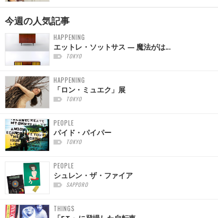
今週の
人気記事
HAPPENING
エットレ・ソットサス — 魔法がは...
TOKYO
HAPPENING
「ロン・ミュエク」展
TOKYO
PEOPLE
パイド・パイパー
TOKYO
PEOPLE
シュレン・ザ・ファイア
SAPPORO
THINGS
「E.T.」に登場した自転車