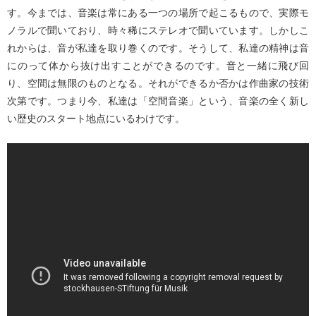
す。今までは、音楽は常にある一つの場所で起こるもので、実際モ
ノラルで聞いており、時々稀にステレオで聞いています。しかしこ
れからは、音が私達を取り巻くのです。そうして、私達の精神は音
にのって体から抜け出すことができるのです。音と一緒に飛び回
り、空間は無限のものとなる。それができるか否かは作曲家の技術
次第です。つまり今、私達は「空間音楽」という、音楽の全く新し
い歴史のスタート地点にいるわけです。