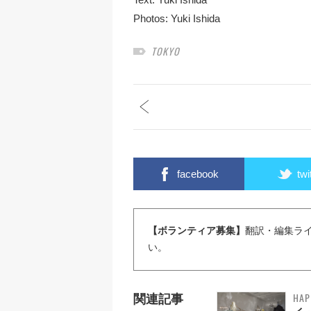
Photos:
Yuki Ishida
TOKYO
facebook
twi
【ボランティア募集】
翻訳・編集ラ
い。
HAP
関連記事