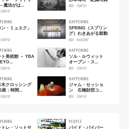
— 魔法がは...
TOKYO
TOKYO
PENING
HAPPENING
ロン・ミュエク」
SPRING（スプリン
グ）わきあがる鼓動
TOKYO
HAKONE
PENING
HAPPENING
ト美術館 － YBA
ソル・ルウィット
EYO...
オープン・ス...
TOKYO
TOKYO
PENING
HAPPENING
本木クロッシング
ジャム・セッショ
25展：時間...
ン 石橋財団コ...
TOKYO
TOKYO
PENING
PEOPLE
ットレ・ソットサ
パイド・パイパー