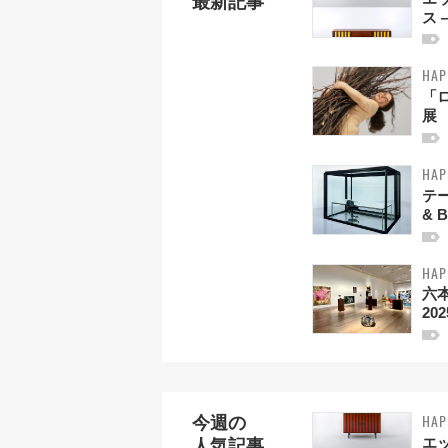
最新記事
ス 
HAP
「
展
HAP
テー
& B
HAP
六
20
HAP
今週の
エ
人気記事