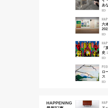
イ
あな
HAP
六
20
HAP
「
史：
PEO
ロ
ス
HAP
HAPPENING
エ