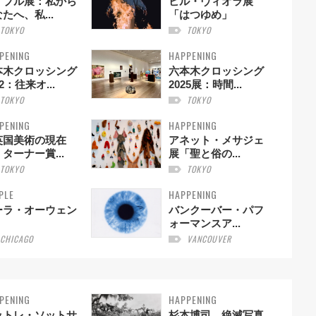
・ブル展：私から
ビル・ヴィオラ展
たへ、私...
「はつゆめ」
TOKYO
TOKYO
PENING
HAPPENING
本木クロッシング
六本木クロッシング
22：往来オ...
2025展：時間...
TOKYO
TOKYO
PENING
HAPPENING
英国美術の現在
アネット・メサジェ
ターナー賞...
展「聖と俗の...
TOKYO
TOKYO
PLE
HAPPENING
ーラ・オーウェン
バンクーバー・パフ
ォーマンスア...
CHICAGO
VANCOUVER
PENING
HAPPENING
ットレ・ソットサ
杉本博司 絶滅写真