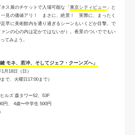
ピネス展のチケットで入場可能な「
東京シティビュー
」と
）一見の価値アリ！ まさに、絶景！ 実際に、まったく
が足早に美術館内を通り過ぎるシーンもいくどか目撃。で
ファンの心の内は定かではないが）。夜景のついででもい
行ってみよう。
鍵 モネ、若冲、そしてジェフ・クーンズへ」
年1月18日（日）
00まで、火曜日17:00まで）
ヒルズ 森タワー52、53F
0円、 4歳〜中学生 500円
ル）