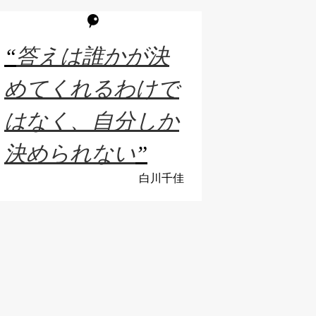
“
答えは誰かが決
めてくれるわけで
はなく、自分しか
決められない
”
白川千佳