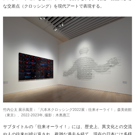
な交差点（クロッシング）を現代アートで表現する。
竹内公太 展示風景：「六本木クロッシング2022展：往来オーライ！」森美術館
（東京）、2022-2023年, 撮影：木奥惠三
サブタイトルの「往来オーライ！」には、歴史上、異文化との交流
や人の往来が繰り返され、複雑な過去を経て、現在の日本には多様