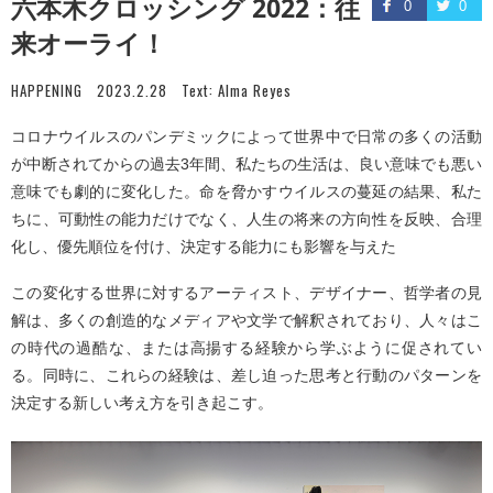
六本木クロッシング 2022：往
0
0
来オーライ！
HAPPENING
2023.2.28
Text:
Alma Reyes
コロナウイルスのパンデミックによって世界中で日常の多くの活動
が中断されてからの過去3年間、私たちの生活は、良い意味でも悪い
意味でも劇的に変化した。命を脅かすウイルスの蔓延の結果、私た
ちに、可動性の能力だけでなく、人生の将来の方向性を反映、合理
化し、優先順位を付け、決定する能力にも影響を与えた
この変化する世界に対するアーティスト、デザイナー、哲学者の見
解は、多くの創造的なメディアや文学で解釈されており、人々はこ
の時代の過酷な、または高揚する経験から学ぶように促されてい
る。同時に、これらの経験は、差し迫った思考と行動のパターンを
決定する新しい考え方を引き起こす。