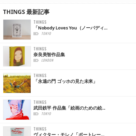
THINGS
最新記事
THINGS
「Nobody Loves You（ノーバディ...
TOKYO
THINGS
奈良美智作品集
LONDON
THINGS
「永遠の門 ゴッホの見た未来」
THINGS
武田鉄平 作品集「絵画のための絵...
TOKYO
THINGS
ヴィクター・モレノ「ポートレー...