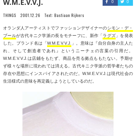
W.M.E.V.V.J.
0
0
THINGS
2001.12.26
Text:
Bastiaan Rijkers
オランダ人アーティストでファッションデザイナーの
シモン・デ・
ブール
が古代キニク学派の長をモチーフに、新作「
ラグズ
」を発表
した。ブランド名は「
W.M.E.V.V.J.
」。意味は『自分自身の主人た
れ、そして創造者であれ』というニーチェの言葉の引用だ。
W.M.E.V.V.J.は店鋪をもたず、商品を売る拠点ももたない。予期せ
ず様々な場所に現われては消える。古代キニク学派の哲学者たちの
存在や思想にインスパイアされたのだ。W.M.E.V.V.J.は現代社会の
生活様式の意味を再定義しようとしているのだ。