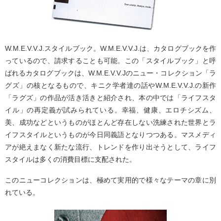
W.M.E.V.V.J.スタイルブック。W.M.E.V.V.J.は、カタログブックを作
っているので、請求することも可能。この「スタイルブック」と呼
ばれるカタログブックは、W.M.E.V.V.Jのニュー・コレクション「ラ
グズ」の核となるもので、キニク学者達の話やW.M.E.V.V.J.の新作
「ラグズ」の作品が活き活きと紹介され、本の中では「ライフスタ
イル」の再定義が試みられている。幸福、健康、エロチシズム、
美、成功などというものがほとんど存在しない洗練された世界とラ
イフスタイルというものが今日同義語となりつつある。マスメディ
アが絶えまなく新たな流行、トレンドを作り出そうとして、ライフ
スタイルは多くの消費目標に支配された。
このニューコレクションは、極めて実用的で様々なテーマの章に別
れている。