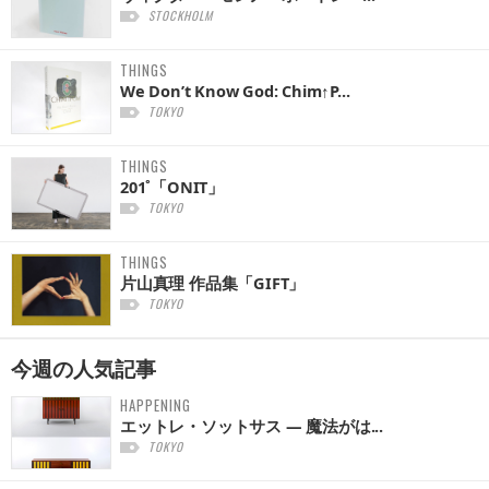
STOCKHOLM
THINGS
We Don’t Know God: Chim↑P...
TOKYO
THINGS
201˚「ONIT」
TOKYO
THINGS
片山真理 作品集「GIFT」
TOKYO
今週の
人気記事
HAPPENING
エットレ・ソットサス — 魔法がは...
TOKYO