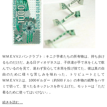
W.M.E.V.V.J.バンクラプト：キニク学者たちの所有物は、持ち歩け
るものだけだ。ある日ディオゲネスは、子供達が手で水をくんで飲
んでいるのを見て、迷わず安心して水筒を投げ捨てた。彼は真の自
由のために様々な苦しみを味わった。トリビュートとして
W.M.E.V.V.J.は、1000ギルダー（約500ドル）の本物の紙幣をハサ
ミで切って、堂々たるネックレスを作り上げた。モットーは「ただ
着るために使ってはいけない」。
続きを読む ...