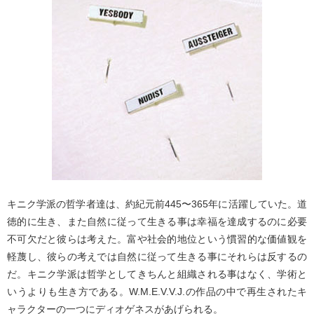
キニク学派の哲学者達は、約紀元前445〜365年に活躍していた。道
徳的に生き、また自然に従って生きる事は幸福を達成するのに必要
不可欠だと彼らは考えた。富や社会的地位という慣習的な価値観を
軽蔑し、彼らの考えでは自然に従って生きる事にそれらは反するの
だ。キニク学派は哲学としてきちんと組織される事はなく、学術と
いうよりも生き方である。W.M.E.V.V.J.の作品の中で再生されたキ
ャラクターの一つにディオゲネスがあげられる。