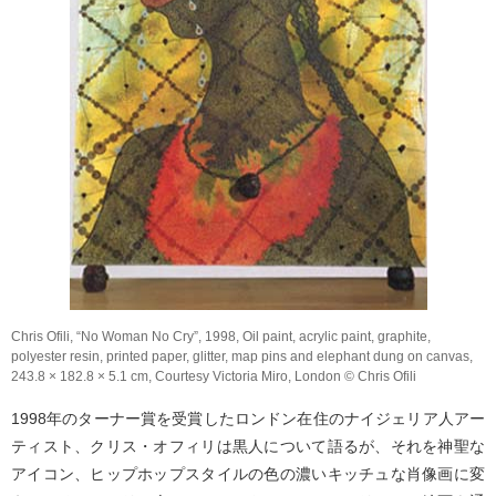
Chris Ofili, “No Woman No Cry”, 1998, Oil paint, acrylic paint, graphite,
polyester resin, printed paper, glitter, map pins and elephant dung on canvas,
243.8 × 182.8 × 5.1 cm, Courtesy Victoria Miro, London © Chris Ofili
1998年のターナー賞を受賞したロンドン在住のナイジェリア人アー
ティスト、クリス・オフィリは黒人について語るが、それを神聖な
アイコン、ヒップホップスタイルの色の濃いキッチュな肖像画に変