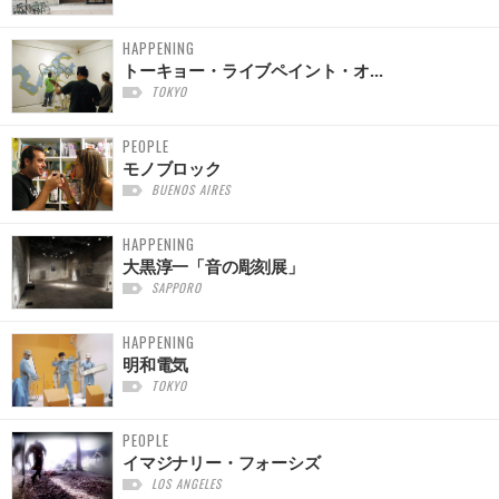
HAPPENING
トーキョー・ライブペイント・オ...
TOKYO
PEOPLE
モノブロック
BUENOS AIRES
HAPPENING
大黒淳一「音の彫刻展」
SAPPORO
HAPPENING
明和電気
TOKYO
PEOPLE
イマジナリー・フォーシズ
LOS ANGELES