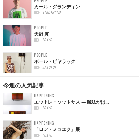
PEOPLE
カール・グランディン
STOCKHOLM
PEOPLE
天野 真
TOKYO
PEOPLE
ボール・ピヤラック
BANGKOK
今週の
人気記事
HAPPENING
エットレ・ソットサス — 魔法がは...
TOKYO
HAPPENING
「ロン・ミュエク」展
TOKYO