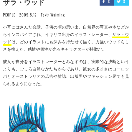
ザラ・ウッド
0
0
PEOPLE
2009.8.17
Text:
Waiming
小耳にはさんだ会話、子供の頃の思い出、自然界の写真や本などか
らインスパイアされ、イギリス出身のイラストレーター、
ザラ・ウ
ッド
は、どのイラストにも深みを持たせて描く。力強いウッドらし
さを携えた、感情や個性が光るキャラクターが特徴だ。
彼女が自分をイラストレーターとみなすのは、実際的な決断という
よりも、むしろ自然なかたちからであり、彼女の多才さはヨーロッ
パとオーストラリアの広告や雑誌、出版界やファッション界でも見
られるようになった。