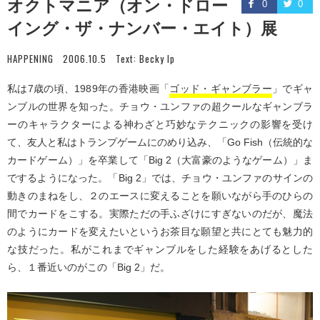
オクトマニア（オン・ドロー
0
0
イング・ザ・ナンバー・エイト）展
HAPPENING
2006.10.5
Text:
Becky Ip
私は7歳の頃、1989年の香港映画「
ゴッド・ギャンブラー
」でギャ
ンブルの世界を知った。チョウ・ユンファの超クールなギャンブラ
ーのキャラクターによる神わざと巧妙なテクニックの影響を受け
て、友人と私はトランプゲームにのめり込み、「Go Fish（伝統的な
カードゲーム）」を卒業して「Big 2（大富豪のようなゲーム）」ま
でするようになった。「Big 2」では、チョウ・ユンファのサインの
動きのまねをし、２のエースに変えることを願いながら手のひらの
間でカードをこする。実際ただの手ふざけにすぎないのだが、魔法
のようにカードを変えたいというお茶目な願望と共にとても魅力的
な技だった。私がこれまでギャンブルをした経験をあげるとした
ら、１番近いのがこの「Big 2」だ。