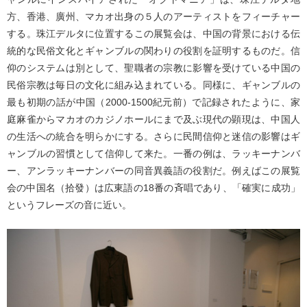
方、香港、廣州、マカオ出身の５人のアーティストをフィーチャー
する。珠江デルタに位置するこの展覧会は、中国の背景における伝
統的な民俗文化とギャンブルの関わりの役割を証明するものだ。信
仰のシステムは別として、聖職者の宗教に影響を受けている中国の
民俗宗教は毎日の文化に組み込まれている。同様に、ギャンブルの
最も初期の話が中国（2000-1500紀元前）で記録されたように、家
庭麻雀からマカオのカジノホールにまで及ぶ現代の顕現は、中国人
の生活への統合を明らかにする。さらに民間信仰と迷信の影響はギ
ャンブルの習慣として信仰して来た。一番の例は、ラッキーナンバ
ー、アンラッキーナンバーの同音異義語の役割だ。例えばこの展覧
会の中国名（拾發）は広東語の18番の斉唱であり、「確実に成功」
というフレーズの音に近い。