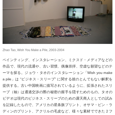
Zhao Tao, Wish You Make a Pile, 2003-2004
ペインティング、インスタレーション、ミクスド・メディアなどの
作品で、現代の流通や、古い習慣、偶像崇拝、空虚な願望などのテ
ーマを探る。ジョウ・タオのインスタレーション「Wish you make
a pile」は “ビジネス・スリーブ” に関する彼のとんでもない解釈を
提供する。古い中国映画に描写されているように、拡張されたスリ
ーブ（袖）は通過交渉の際の秘密の握手を隠すためのもの。タオの
ビデオは現代のビジネス・スリーブのための露天商人としての試み
を記録したもので、アメリカの星条旗プリント、オサマ・ビン・ラ
ディンのプリント、アクリルの毛皮など、様々な素材でできた２フ