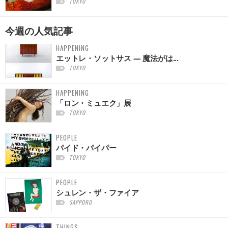
TOKYO
今週の
人気記事
HAPPENING
エットレ・ソットサス — 魔法がは...
TOKYO
HAPPENING
「ロン・ミュエク」展
TOKYO
PEOPLE
パイド・パイパー
TOKYO
PEOPLE
シュレン・ザ・ファイア
SAPPORO
THINGS