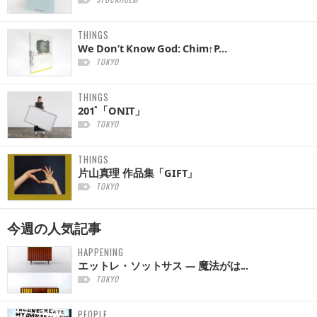
THINGS
We Don’t Know God: Chim↑P...
TOKYO
THINGS
201˚「ONIT」
TOKYO
THINGS
片山真理 作品集「GIFT」
TOKYO
今週の
人気記事
HAPPENING
エットレ・ソットサス — 魔法がは...
TOKYO
PEOPLE