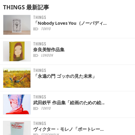
THINGS
最新記事
THINGS
「Nobody Loves You（ノーバディ...
TOKYO
THINGS
奈良美智作品集
LONDON
THINGS
「永遠の門 ゴッホの見た未来」
THINGS
武田鉄平 作品集「絵画のための絵...
TOKYO
THINGS
ヴィクター・モレノ「ポートレー...
STOCKHOLM