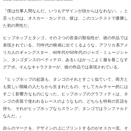
『僕は仕事人間なんだ。いつもデザインが頭からはなれない。』と
言ったのは、オスカー・カンテロ。彼は、このコンテストで優勝し
た初の男性だ。
ヒップホップとタンゴ。その２つの音楽の類似性が、彼の作品では
表現されている。70年代の映画に出てくるような、アフリカ系アメ
リカ人のギャングスター、40年代や50年代のジャズ・ミュージシャ
ン、タンゴダンスのペティテロ、あるいはかっこよく服を着こなす
グアポ。そんなキャラクターが、彼の作品では表現されている。
『ヒップホップの起源も、タンゴのそれとすごく似ていて、両方と
も貧しい階級の人たちから生まれたもの。そしてカルチャー的には
すごく影響力なものになった。ヒップホップのグラフィティは、タ
ンゴの衣装で使われるレースのようなもの。どちらも特有の言語を
持ち、それがヒップホップならスラング。タンゴではランファルド
なんだ。』
自らのマークを、デザインの上にプリントするのがオスカー流。そ