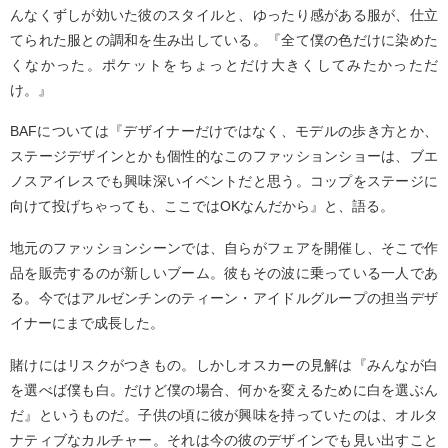
んなくずしが効いた彼のスタイルと、ゆったり感がある服が、仕立
てられた服との調和を生み出している。『全て僕の色だけに染めた
くなかった。ポケットをちょっとだけ大きくしてみたかっただ
け。』
BAFについては『デザイナーだけではなく、モデルの歩き方とか、
ステージデザインとかも個性的なこのファッションショーは、ブエ
ノスアイレスでも興味深いイベントだと思う。コップをステージに
向けて投げちゃっても、ここではOKなんだから』と、語る。
地元のファッションシーンでは、自らがフェアを開催し、そこで作
品を販売するのが新しいブーム。彼もその波に乗っている一人であ
る。今ではアルゼンチンのティーン・アイドルグループの担当デザ
イナーにまで成長した。
賭けにはリスクがつきもの。しかしオスカーの見解は『みんなが白
を選べば僕も白。だけど僕の場合、何かを変えるために白を選ぶん
だ』というものだ。子供の頃に彼が興味を持っていたのは、オルタ
ナティブなカルチャー。それは今の彼のデザインでも見い出すこと