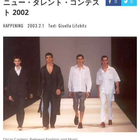
ニュー・タレント・コンテス
0
0
ト 2002
HAPPENING
2003.2.1
Text:
Gisella Lifchitz
Oscar Cantero: Between Fashion and Music