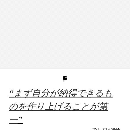
“
まず自分が納得できるも
のを作り上げることが第
一
”
でんすけ28号