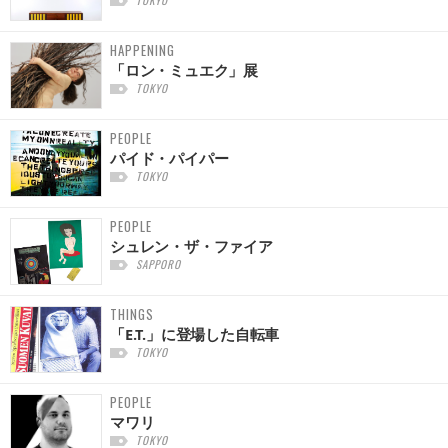
TOKYO
HAPPENING
「ロン・ミュエク」展
TOKYO
PEOPLE
パイド・パイパー
TOKYO
PEOPLE
シュレン・ザ・ファイア
SAPPORO
THINGS
「E.T.」に登場した自転車
TOKYO
PEOPLE
マワリ
TOKYO