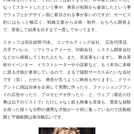
なってスタートしたという事や、勇吾が初期から参加したという事
でウェブとかデザイン面に着目される事が多いのですが、サービス
的にはもっと幅広く、戦略立案から企画・制作、もちろん開発ま
で、実装して結果を出すまで一貫してやってます。
スタッフは現在総勢70名。 コンサルティング会社、 広告代理店、
大手アパレル、ソフトウェアメーカ、印刷会社、システム開発会社
などから移籍してくれた人たち、また、音楽家もいますし、舞台美
術やイベンター、イラストレーターや小説家など、もう本当に多岐
に渡る才能が参加しているので、まるで猛獣サーカスみたいな会社
です（笑）。だから、勇吾が言うように映画もやりますし、クライ
アントに雑誌自体を企画して実際に作ったり、ファッションブラン
ドの広告やったり、プロモビデオ作ったり…と、ウェブ（最近の仕
事は以下のリストで）だけじゃなく紙も映像も音楽も、豊富な経験
を持った様々な分野の優秀な才能が一ケ所に集っているので活動範
囲と守備範囲は相当幅広いです。