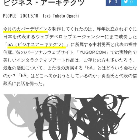
ビジネス・アーキテクツ
0
0
PEOPLE
2001.5.10
Text:
Taketo Oguchi
今月のカバーデザイン
を制作してくれたのは、昨年設立されすぐに
日本を代表するウェブデベロップエージェンシーにまで成長した
「
bA（ビジネスアーキテクツ）
」に所属する中村勇吾と代表の福井
信蔵。彼のパーソナルウェブサイト 「YUGOP.COM」での実験的で
美しいインタラクティブアート作品は、ご存じの方も多いだろう。
最近の活動について、また彼の所属する「bA」とはどういう会社な
のか？「bA」はどこへ向かおうとしているのか、勇吾氏と代表の信
蔵氏にお話を伺った。