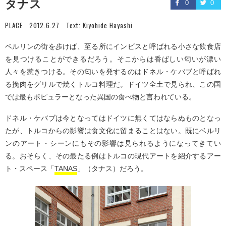
タナス
0
0
PLACE
2012.6.27
Text:
Kiyohide Hayashi
ベルリンの街を歩けば、至る所にインビスと呼ばれる小さな飲食店
を見つけることができるだろう。そこからは香ばしい匂いが漂い
人々を惹きつける。その匂いを発するのはドネル・ケバブと呼ばれ
る挽肉をグリルで焼くトルコ料理だ。ドイツ全土で見られ、この国
では最もポピュラーとなった異国の食べ物と言われている。
ドネル・ケバブは今となってはドイツに無くてはならぬものとなっ
たが、トルコからの影響は食文化に留まることはない。既にベルリ
ンのアート・シーンにもその影響は見られるようになってきてい
る。おそらく、その最たる例はトルコの現代アートを紹介するアー
ト・スペース「
TANAS
」（タナス）だろう。