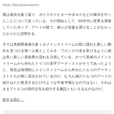
Photo: Kitty Kleist-Heinrich
彼は過去を振り返り、ボイスやリヒターやポルケなどの展示を行っ
たことについて語っている。その理由として、60年代に世界を席巻
していたポップ・アートの陰で、彼らが支援を受けることがなかっ
たからだと説明する。
今では美術関係者の多くがメインストリームの影に隠れた新しい動
向を見つける第一人者としてルネ・ブロックの名を挙げるように彼
は常に新しい美術界の流れを注視している。かつて美術のメインス
トリームから外れたドイツの若手アーティストがそうであったよう
に、現在は地理的にメインストリームから外れたトルコのアーティ
ストたちが彼に見出されているのだ。むろん彼のトルコのアートの
紹介はただ発見するだけのような中途半端なものではない。それは
まるでトルコの現代文化を紹介する施設ともいえるものなのだ。
続きを読む ...