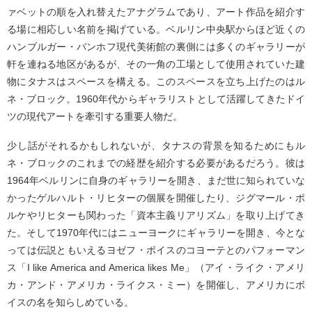
ァベットの順を入れ替えたアナグラムであり、アート作品を紹介す
る場に相応しい名前を掲げている。ベルリン中央駅からほど近くの
ハンブルガー・バンホフ現代美術館の裏側には多くのギャラリーが
軒を連ねる地区があるが、その一角の工場として使用されていた建
物にタナスはスペースを構える。このスペースを立ち上げたのはル
ネ・ブロック。1960年代からギャラリストとして活躍してきたドイ
ツの現代アートを牽引する重要人物だ。
少し話がそれるかもしれないが、タナスの背景を知るためにもル
ネ・ブロックのこれまでの経歴を紹介する必要があるだろう。彼は
1964年ベルリンに自身のギャラリーを開き、まだ世に知られていな
かったゲルハルト・リヒターの個展を開催したり、ジグマール・ポ
ルケやリヒターも関わった「資本主義リアリズム」を取り上げてき
た。そして1970年代にはニューヨークにギャラリーを開き、今とな
っては伝説ともいえるヨゼフ・ボイスのコヨーテとのパフォーマン
ス「I like America and America likes Me」（アイ・ライク・アメリ
カ・アンド・アメリカ・ライクス・ミー）を開催し、アメリカにボ
イスの名を知らしめている。