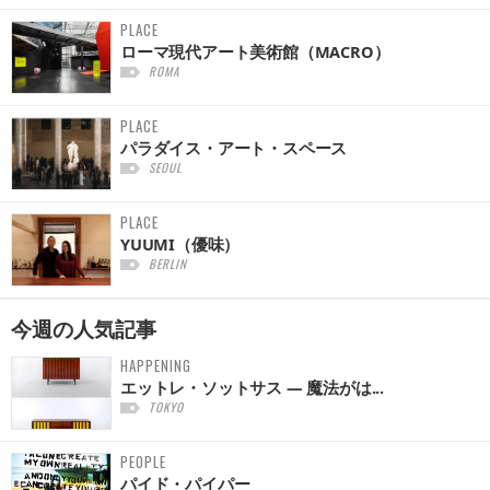
PLACE
ローマ現代アート美術館（MACRO）
ROMA
PLACE
パラダイス・アート・スペース
SEOUL
PLACE
YUUMI（優味）
BERLIN
今週の
人気記事
HAPPENING
エットレ・ソットサス — 魔法がは...
TOKYO
PEOPLE
パイド・パイパー