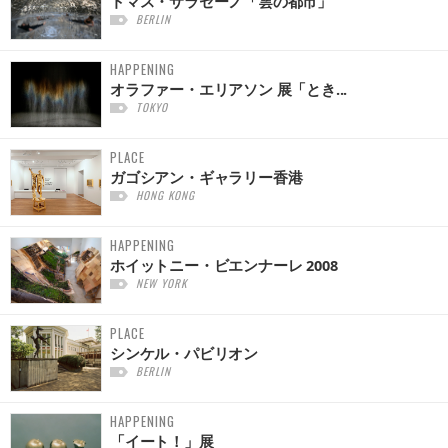
トマス・サラセーノ「雲の都市」
BERLIN
HAPPENING
オラファー・エリアソン 展「とき...
TOKYO
PLACE
ガゴシアン・ギャラリー香港
HONG KONG
HAPPENING
ホイットニー・ビエンナーレ 2008
NEW YORK
PLACE
シンケル・パビリオン
BERLIN
HAPPENING
「イート！」展