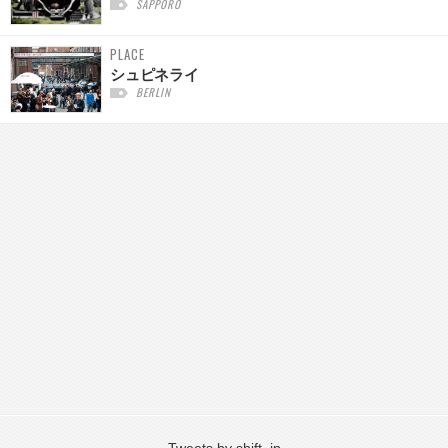
SAPPORO
PLACE
シュピネライ
BERLIN
Tweets by shift_jp