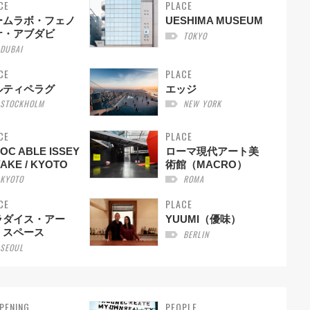
CE
PLACE
ームラボ・フェノ
UESHIMA MUSEUM
ナ・アブダビ
TOKYO
DUBAI
CE
PLACE
ルティペラグ
エッジ
STOCKHOLM
NEW YORK
CE
PLACE
POC ABLE ISSEY
ローマ現代アート美
YAKE / KYOTO
術館（MACRO）
KYOTO
ROMA
CE
PLACE
ラダイス・アー
YUUMI（優味）
・スペース
BERLIN
SEOUL
PENING
PEOPLE