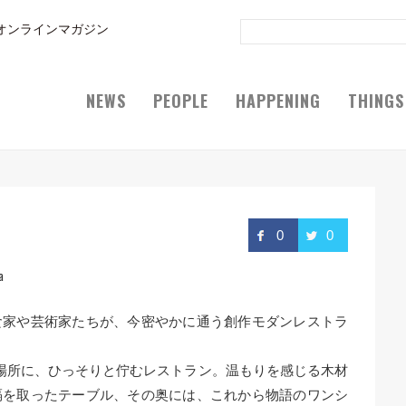
オンラインマガジン
NEWS
PEOPLE
HAPPENING
THINGS
0
0
a
食家や芸術家たちが、今密やかに通う創作モダンレストラ
場所に、ひっそりと佇むレストラン。温もりを感じる木材
隔を取ったテーブル、その奥には、これから物語のワンシ