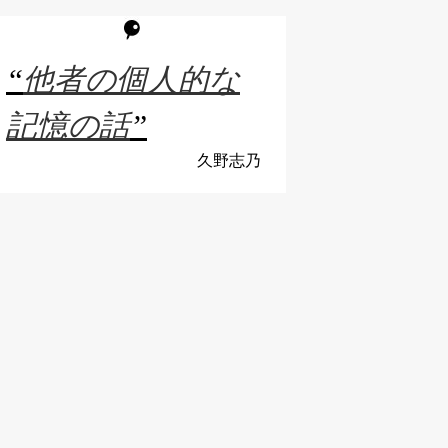
“
他者の個人的な
記憶の話
”
久野志乃