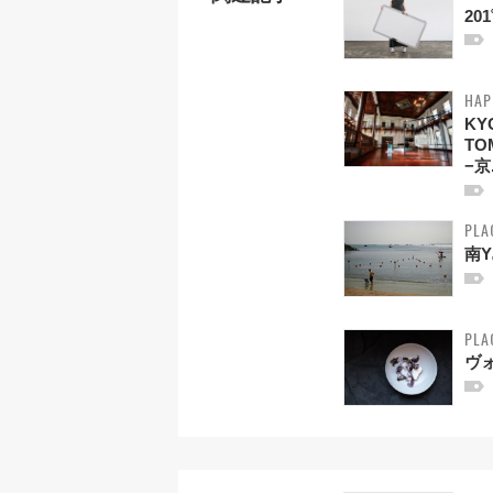
20
HAP
KY
TO
−京.
PLA
南
PLA
ヴ