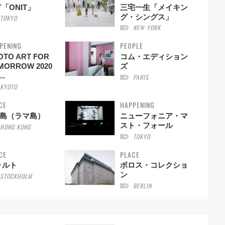
1˚「ONIT」
三宅一生「メイキン
グ・シングス」
TOKYO
NEW YORK
PENING
PEOPLE
OTO ART FOR
コム・エディション
MORROW 2020
ズ
..
PARIS
KYOTO
CE
HAPPENING
Y島（ラマ島）
ニューフォニア・マ
スト・フォール
HONG KONG
TOKYO
CE
PLACE
ォルト
ボロス・コレクショ
ン
STOCKHOLM
BERLIN