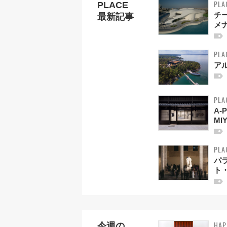
PLA
PLACE
チ
最新記事
メ
PLA
ア
PLA
A-
MI
PLA
パ
ト
HAP
今週の