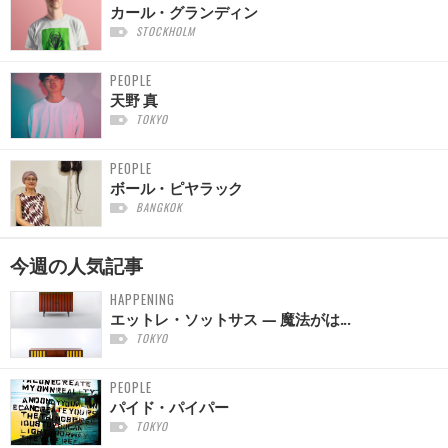
カール・グランディン
STOCKHOLM
PEOPLE
天野 真
TOKYO
PEOPLE
ボール・ピヤラック
BANGKOK
今週の
人気記事
HAPPENING
エットレ・ソットサス — 魔法がは...
TOKYO
PEOPLE
パイド・パイパー
TOKYO