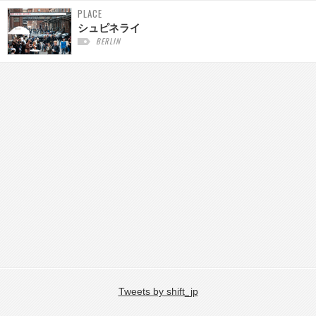
PLACE
シュピネライ
BERLIN
Tweets by shift_jp