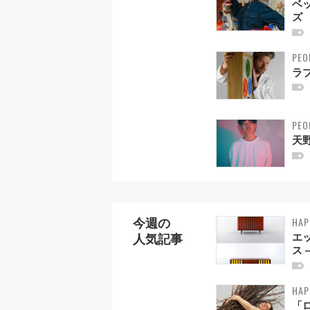
ベ
ズ
PEO
ラ
PEO
天野
HAP
今週の
エ
人気記事
ス 
HAP
「