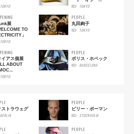
TOKYO
TOKYO
PENING
PEOPLE
hunk展
丸田絢子
ELCOME TO
TOKYO
ECTRICITY」
TOKYO
PENING
PEOPLE
タイアス個展
ボリス・ホペック
LL ABOUT
BARCELONA
OC...
TOKYO
PLE
PEOPLE
クストラウェグ
ビリー・ボーマン
BERLIN
STOCKHOLM
PLE
PEOPLE