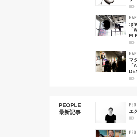
HAP
:p
「W
EL
HAP
マ
「A
DEM
PEO
PEOPLE
エ
最新記事
PEO