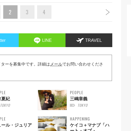
2
3
4
tter
LINE
TRAVEL
イターを募集中です。詳細は
メール
でお問い合わせくださ
PLE
PEOPLE
竹夏紀
三嶋章義
TOKYO
TOKYO
PLE
HAPPENING
ュール・ジュリア
ケイコ＋マナブ「ハ
ート・オブ・...