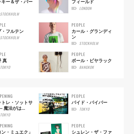
ッキー＆ザ・バー
フィールド
LONDON
STOCKHOLM
PLE
PEOPLE
ブ・フルテン
カール・グランディ
ン
STOCKHOLM
STOCKHOLM
PLE
PEOPLE
 真
ボール・ピヤラック
TOKYO
BANGKOK
PENING
PEOPLE
ットレ・ソットサ
パイド・パイパー
— 魔法がは...
TOKYO
TOKYO
PENING
PEOPLE
ロン・ミュエク」
シュレン・ザ・ファ