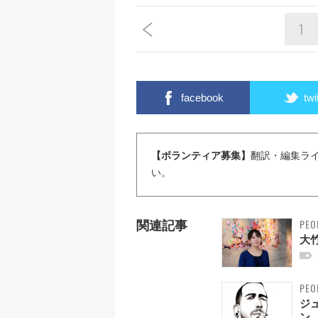
1
facebook
twi
【ボランティア募集】
翻訳・編集ラ
い。
PEO
関連記事
大
PEO
ジ
ン