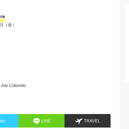
ure
8日（金）
 © Joe Colombo
tter
LINE
TRAVEL