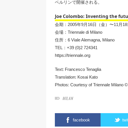
ベルリンで開催される。
Joe Colombo: Inventing the fut
会期：2005年9月16日（金）〜11月1
会場：Triennale di Milano
住所：6 Viale Alemagna, Milano
TEL：+39 (0)2 724341
https://triennale.org
Text:
Francesco Tenaglia
Translation:
Kosai Kato
Photos: Courtesy of Triennale Milano
MILAN
facebook
twi