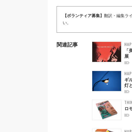
【ボランティア募集】
翻訳・編集ラ
い。
HAP
関連記事
「
展
HAP
ギ
灯と
THI
ロ
HAP