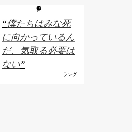
“
僕たちはみな死
に向かっているん
だ、気取る必要は
ない
”
ラング