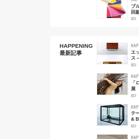
ブ
回
HAP
HAPPENING
エ
最新記事
ス 
HAP
「
展
HAP
テー
& B
HAP