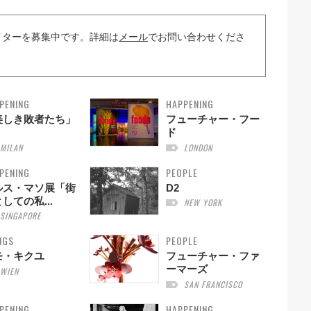
イターを募集中です。詳細は
メール
でお問い合わせくださ
PENING
HAPPENING
美しき敗者たち」
フューチャー・フー
ド
MILAN
LONDON
PENING
PEOPLE
ルス・マソ展「街
D2
しての私...
NEW YORK
SINGAPORE
NGS
PEOPLE
モ・キクユ
フューチャー・ファ
ーマーズ
WIEN
SAN FRANCISCO
PENING
HAPPENING