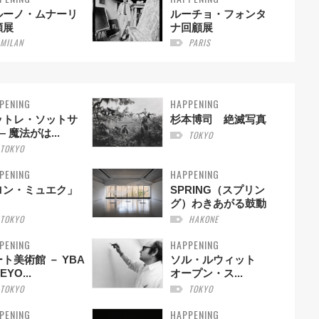
ルーノ・ムナーリ
ルーチョ・フォンタ
顧展
ナ回顧展
MILAN
PARIS
PENING
HAPPENING
ットレ・ソットサ
杉本博司 絶滅写真
— 魔法がは...
TOKYO
TOKYO
PENING
HAPPENING
ロン・ミュエク」
SPRING（スプリン
グ）わきあがる鼓動
TOKYO
HAKONE
PENING
HAPPENING
ト美術館 － YBA
ソル・ルウィット
EYO...
オープン・ス...
TOKYO
TOKYO
PENING
HAPPENING