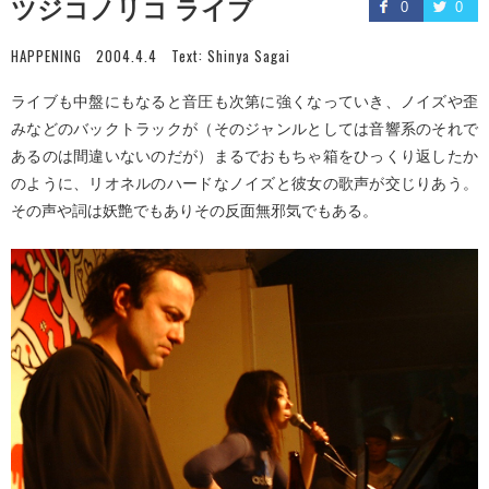
ツジコノリコ ライブ
0
0
HAPPENING
2004.4.4
Text:
Shinya Sagai
ライブも中盤にもなると音圧も次第に強くなっていき、ノイズや歪
みなどのバックトラックが（そのジャンルとしては音響系のそれで
あるのは間違いないのだが）まるでおもちゃ箱をひっくり返したか
のように、リオネルのハードなノイズと彼女の歌声が交じりあう。
その声や詞は妖艶でもありその反面無邪気でもある。