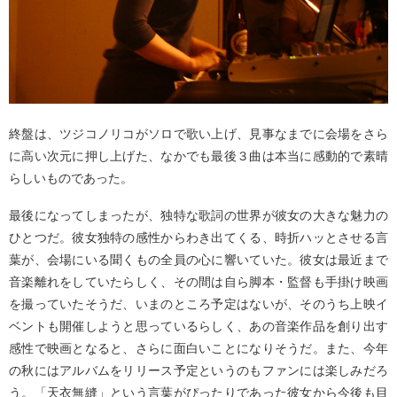
終盤は、ツジコノリコがソロで歌い上げ、見事なまでに会場をさら
に高い次元に押し上げた、なかでも最後３曲は本当に感動的で素晴
らしいものであった。
最後になってしまったが、独特な歌詞の世界が彼女の大きな魅力の
ひとつだ。彼女独特の感性からわき出てくる、時折ハッとさせる言
葉が、会場にいる聞くもの全員の心に響いていた。彼女は最近まで
音楽離れをしていたらしく、その間は自ら脚本・監督も手掛け映画
を撮っていたそうだ、いまのところ予定はないが、そのうち上映イ
ベントも開催しようと思っているらしく、あの音楽作品を創り出す
感性で映画となると、さらに面白いことになりそうだ。また、今年
の秋にはアルバムをリリース予定というのもファンには楽しみだろ
う。「天衣無縫」という言葉がぴったりであった彼女から今後も目