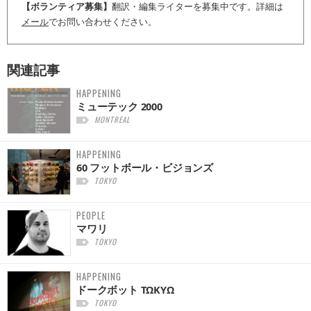
【ボランティア募集】
翻訳・編集ライターを募集中です。詳細は
メール
でお問い合わせください。
関連記事
HAPPENING
ミューテック 2000
MONTREAL
HAPPENING
60 フットボール・ビジョンズ
TOKYO
PEOPLE
マワリ
TOKYO
HAPPENING
ドークボット TΩKYΩ
TOKYO