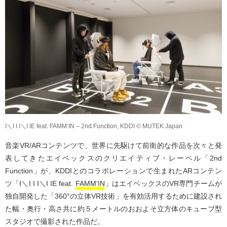
I＼I I I＼I IE feat. FAMM‘IN – 2nd Function, KDDI © MUTEK Japan
音楽VR/ARコンテンツで、世界に先駆けて前衛的な作品を次々と発
表してきたエイベックスのクリエイティブ・レーベル「2nd
Function」が、KDDIとのコラボレーションで生まれたARコンテン
ツ「I＼I I I＼I IE feat.
FAMM‘IN
」はエイベックスのVR専門チームが
独自開発した「360°の立体VR技術」を有効活用するために建設され
た幅・奥行・高さ共に約５メートルのおおよそ立方体のキューブ型
スタジオで撮影された作品だ。