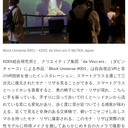
Block Universe #001 – KDDI, da Vinci ers © MUTEK Japan
KDDI総合研究所と、クリエイティブ集団「da Vinci ers」（ダビン
チャース）による作品「Block Universe #001」は自由視点VRと音
のVR技術を使ったインスタレーション。スマートグラスを通じて三
次元に復元されたモナ・リザを見ることができる。スマートグラス
とヘッドホンを装着すると、奥の椅子にモナ・リザが現れ、こちら
に手を振っている。手すりに沿って歩いて行くとヘッドホンから流
れている音にも変化があり、歩く度に音が近づいてくる感覚が味わ
える。近くで見ると全身のある立体物で、俯いてごそごそし出しス
マホを持ったモナ・リザに撮影される。このモナ・リザは実際の女
性モデルに特殊メイクを施してあらかじめ８台のカメラで撮影を