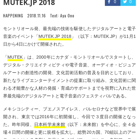
MUTEK.JP 2018
0
0
HAPPENING
2018.11.16
Text:
Aya Ono
モントリオール発、最先端の技術を駆使したデジタルアートと電子
音楽のイベント「
MUTEK.JP 2018
」（以下：MUTEK.JP）が11月1
日から4日にかけて開催された。
「
MUTEK
」は、2000年にカナダ・モントリオールでスタートし、
デジタル・クリエイティビティや電子音楽、オーディオ・ビジュア
ルアートの創造性の開発、文化芸術活動の普及を目的としており、
新たなライブエンターテイメントの提案に取り組み、文化芸術に関
わる才能豊かな人材の発掘・育成のサポートまでを視野に入れた世
界最先端のデジタルアートと電子音楽のフェスティバルである。
メキシコシティー、ブエノスアイレス、バルセロナなど世界中で展
開され、東京では2016年に初開催し、今回で３度目の開催となっ
た。昨年同様、
日本科学未来館
（以下：未来館）を中心に、全４会
場４日間の開催と更に規模を拡大し、総勢20カ国、70組以上のアー