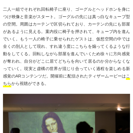
二人一組でそれぞれ回転椅子に座り、ゴーグルとヘッドホンを身に
つけ映像と音楽がスタート。ゴーグルの先には真っ白なキューブ型
の空間。周囲はカーテンで区切られており、カーテンの先にも部屋
があるように見える。案内役に椅子を押されて、キューブ内を進ん
でいく。もう一人の椅子に乗せられたゲストは、仮想空間の中では
全くの別人として現れ、すれ違う度にこちらを煽ってくるような行
動をしてくる。回転しながら部屋を進んでいくため徐々に方向感覚
が奪われ、自分がどこに居てどちらを向いて居るのか分からなくな
っていく。現実と虚構の世界が混じり合っていく過程を楽しめる新
感覚のARコンテンツだ。開催前に配信されたティザームービーは
こ
ちら
から視聴ができる。