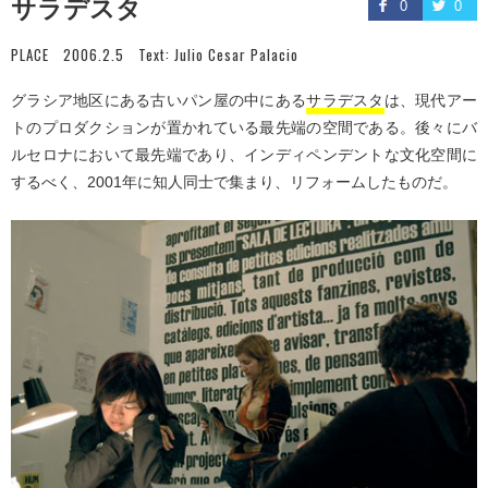
サラデスタ
0
0
PLACE
2006.2.5
Text:
Julio Cesar Palacio
グラシア地区にある古いパン屋の中にある
サラデスタ
は、現代アー
トのプロダクションが置かれている最先端の空間である。後々にバ
ルセロナにおいて最先端であり、インディペンデントな文化空間に
するべく、2001年に知人同士で集まり、リフォームしたものだ。