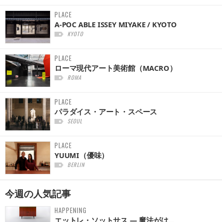
PLACE
A-POC ABLE ISSEY MIYAKE / KYOTO
KYOTO
PLACE
ローマ現代アート美術館（MACRO）
ROMA
PLACE
パラダイス・アート・スペース
SEOUL
PLACE
YUUMI（優味）
BERLIN
今週の
人気記事
HAPPENING
エットレ・ソットサス — 魔法がは...