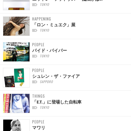
TOKYO
HAPPENING
「ロン・ミュエク」展
TOKYO
PEOPLE
パイド・パイパー
TOKYO
PEOPLE
シュレン・ザ・ファイア
SAPPORO
THINGS
「E.T.」に登場した自転車
TOKYO
PEOPLE
マワリ