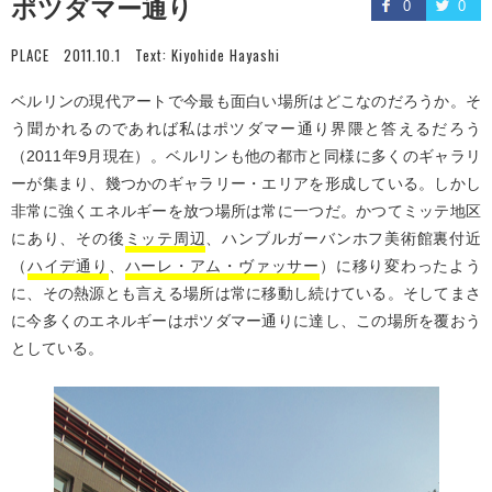
ポツダマー通り
0
0
PLACE
2011.10.1
Text:
Kiyohide Hayashi
ベルリンの現代アートで今最も面白い場所はどこなのだろうか。そ
う聞かれるのであれば私はポツダマー通り界隈と答えるだろう
（2011年9月現在）。ベルリンも他の都市と同様に多くのギャラリ
ーが集まり、幾つかのギャラリー・エリアを形成している。しかし
非常に強くエネルギーを放つ場所は常に一つだ。かつてミッテ地区
にあり、その後
ミッテ周辺
、ハンブルガーバンホフ美術館裏付近
（
ハイデ通り
、
ハーレ・アム・ヴァッサー
）に移り変わったよう
に、その熱源とも言える場所は常に移動し続けている。そしてまさ
に今多くのエネルギーはポツダマー通りに達し、この場所を覆おう
としている。