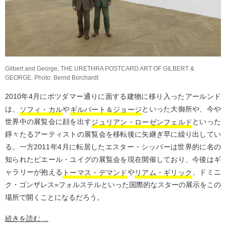
Gilbert and George, THE URETHRA POSTCARD ART OF GILBERT &
GEORGE. Photo: Bernd Borchardt
2010年4月にポツダマー通りに面する建物に移り入ったアールンド
は、
ソフィ・カル
や
ギルバート＆ジョージ
といった大御所や、今や
世界中の展覧会に顔を出す
ジュリアン・ローゼンフェルド
といった
錚々たるアーティストの展覧会を移転後に矢継ぎ早に繰り出してい
る。一方2011年4月に転居したエスター・シッパーは世界的に名の
知られたピエール・ユイグの展覧会を現在開催しており、今後はギ
ャラリーが抱える
トーマス・デマンド
や
リアム・ギリック
、ドミニ
ク・ゴンザレス=フォルステルといった国際的なスターの展示をこの
場所で開くことになるだろう。
続きを読む ...