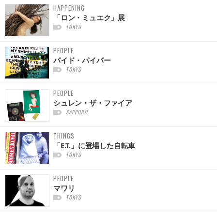
HAPPENING
「ロン・ミュエク」展
TOKYO
PEOPLE
パイド・パイパー
TOKYO
PEOPLE
シュレン・ザ・ファイア
SAPPORO
THINGS
「E.T.」に登場した自転車
TOKYO
PEOPLE
マワリ
TOKYO