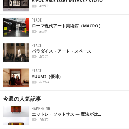
A-POC ABLE ISSEY MIYAKE / KYOTO
KYOTO
PLACE
ローマ現代アート美術館（MACRO）
ROMA
PLACE
パラダイス・アート・スペース
SEOUL
PLACE
YUUMI（優味）
BERLIN
今週の
人気記事
HAPPENING
エットレ・ソットサス — 魔法がは...
TOKYO