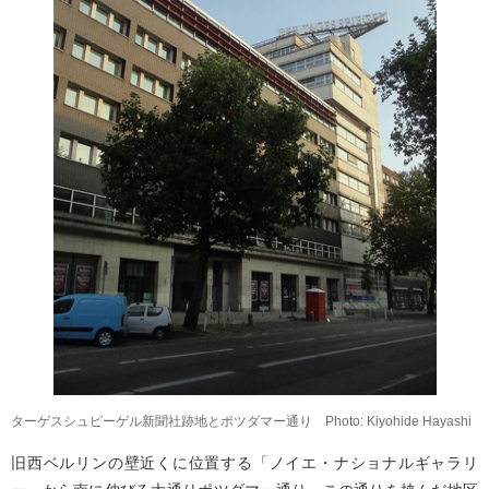
ターゲスシュピーゲル新聞社跡地とポツダマー通り Photo: Kiyohide Hayashi
旧西ベルリンの壁近くに位置する「ノイエ・ナショナルギャラリ