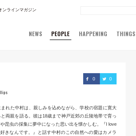
オンラインマガジン
NEWS
PEOPLE
HAPPENING
THINGS
0
0
llips
生まれた中村は、親しみを込めながら、学校の宿題に寛大
と両親を語る。彼は18歳まで神戸近郊の丘陵地帯で育っ
昆虫の採集に夢中になった思い出を懐かしむ。『I love
が大好きなんです。』と話す中村のこの自然への愛はカメラ