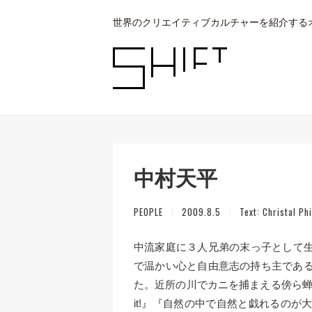
世界のクリエイティブカルチャーを紹介する
中村天平
PEOPLE
2009.8.5
Text:
Christal Phi
中流家庭に３人兄弟の末っ子として
で温かい心と自由意志の持ち主である
た。近所の川でカニを捕まえる傍ら蝉や
it!』『自然の中で自然と戯れるの