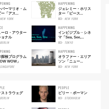
PENING
HAPPENING
ーパーマリオ・ム
ジェレミー・ホリス
ー「アス...
ター「ピース...
NEW YORK
NEW YORK
CE
HAPPENING
ューロ・アウター
インビジブル・シネ
ショナル
マ「Sea, See,...
BERLIN
TOKYO
PENING
HAPPENING
年探検プログラム
オラファー・エリア
OW WOW」
ソン「ニュー...
SINGAPORE
NEW YORK
PLE
PEOPLE
クストラウェグ
ビリー・ボーマン
BERLIN
STOCKHOLM