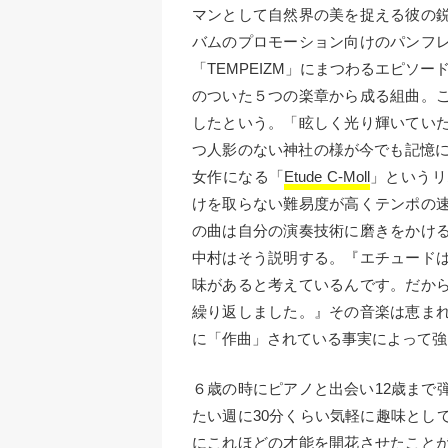
マンとして自然界の美を捉える彼の
バムのプロモーション向けのパンフ
「TEMPEIZM」にまつわるエピソ
のついた５つの楽章から成る組曲。
したという。「眩しく光り輝いてい
つ人影のない神社の様が今でも記憶に深
女作になる「
Etude C-Moll
」というリムス
けを取らない難易度が高くテンポの
の曲は自分の演奏技術に磨きをかけ
中村はそう説明する。『エチュード
味があると考えているんです。だか
繰り返しました。』その音楽は恵ま
に「作曲」されている事実によって強
６歳の時にピアノと出会い12歳まで
たい週に30分くらい気軽に趣味とし
にこれほどの才能を開花させたこと