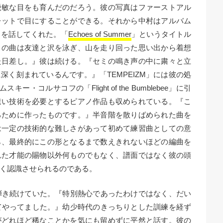
鋭敏な目をも育んだのだろう。彼の写真はファーストアル
レットで目にすることができる。それから中村はアルバム
ードを話してくれた。「
Echoes of Summer
」というタイトル
この曲は友達と沢を泳ぎ、山を走り回った思い出から着想
た日差し。』彼は続ける。『セミの鳴き声の中に粛々と立
く刻まれているんです。』「TEMPEIZM」には彼の処
キー・コルサコフの「Flight of the Bumblebee」に引
速い技術を必要とするピアノ作品も収められている。『こ
るために作ったものです。』半音階を散りばめられた曲を
は一定の技術的な難しさがあって初めて練習曲としての意
ら、最終的にこの形となるまで数えきれないほどの編曲を
れた才能の賜物以外何ものでもなく、譜面ではなく彼の頭
く認識させられるのである。
弾き続けていた。『特別熱心であったわけではなく、だい
てやってました。』幼少時代のきっちりとした訓練を経ず
がどれほど稀なことかを気にも留めずに平然と話す。彼の