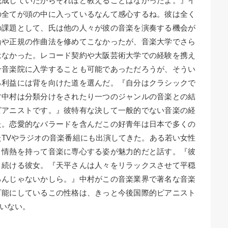
完成していたからそれほど教えることはなかったよ。』イ
の全てが頭の中に入っているなんて感心するね。彼は全く
の課題として、氏は他の人々が彼の音楽を演奏する機会が
論や正規の作曲法を修めてこなかったが、音楽大学でさら
はなかった。レコード契約や大阪芸術大学での経験を携え
ン音楽院に入学することも可能であっただろうが、そうい
る利益には背を向けた道を選んだ。『自分はクラシックで
す中村は分類分けをされたり一つのジャンルの音楽との結
ピアニストです。』彼特有な決して一般的でない音楽の経
た。恋愛的なバラードを含んだこの好青年は日本で多くの
たTVやラジオの音楽番組にも出演してきた。ある若い女性
、情熱を持って音楽に専心する姿が魅力的だと話す。『彼
と続ける彼女。『天平さんは人々をリラックスさせて平穏
るんじゃないかしら。』中村がこの音楽業界で著名な音楽
可能にしているこの性格は、きっと今後国際的ピアニスト
いない。