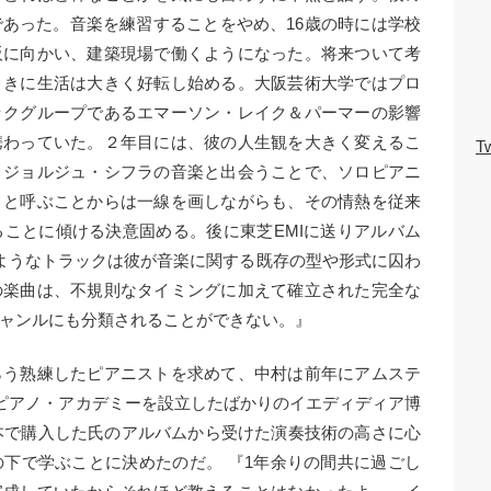
あった。音楽を練習することをやめ、16歳の時には学校
阪に向かい、建築現場で働くようになった。将来ついて考
ときに生活は大きく好転し始める。大阪芸術大学ではプロ
ックグループであるエマーソン・レイク＆パーマーの影響
携わっていた。２年目には、彼の人生観を大きく変えるこ
Tw
、ジョルジュ・シフラの音楽と出会うことで、ソロピアニ
トと呼ぶことからは一線を画しながらも、その情熱を従来
ことに傾ける決意固める。後に東芝EMIに送りアルバム
ようなトラックは彼が音楽に関する既存の型や形式に囚わ
の楽曲は、不規則なタイミングに加えて確立された完全な
ャンルにも分類されることができない。』
らう熟練したピアニストを求めて、中村は前年にアムステ
・ピアノ・アカデミーを設立したばかりのイエディディア博
日本で購入した氏のアルバムから受けた演奏技術の高さに心
下で学ぶことに決めたのだ。 『1年余りの間共に過ごし