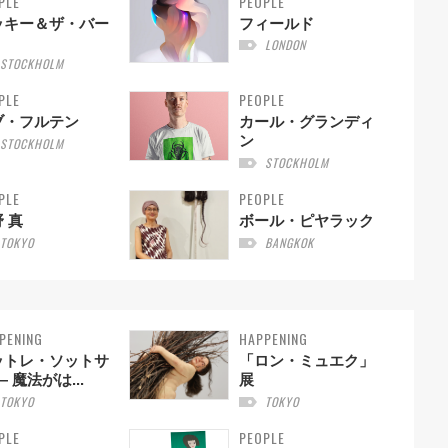
PLE
PEOPLE
ッキー＆ザ・バー
フィールド
LONDON
STOCKHOLM
PLE
PEOPLE
ブ・フルテン
カール・グランディ
ン
STOCKHOLM
STOCKHOLM
PLE
PEOPLE
 真
ボール・ピヤラック
TOKYO
BANGKOK
PENING
HAPPENING
ットレ・ソットサ
「ロン・ミュエク」
— 魔法がは...
展
TOKYO
TOKYO
PLE
PEOPLE