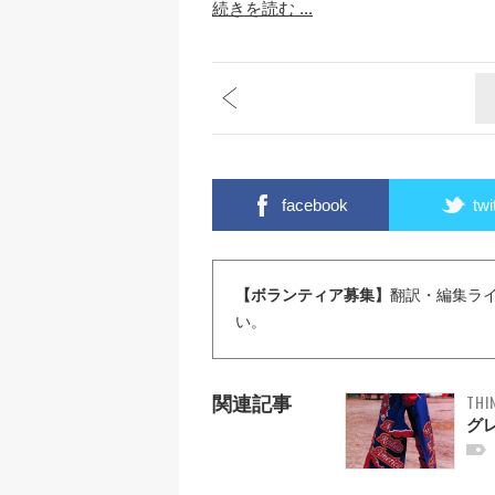
続きを読む ...
facebook
twi
【ボランティア募集】
翻訳・編集ラ
い。
THI
関連記事
グ