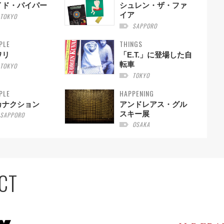
イド・パイパー
シュレン・ザ・ファ
イア
TOKYO
SAPPORO
PLE
THINGS
ワリ
「E.T.」に登場した自
転車
TOKYO
TOKYO
PLE
HAPPENING
カナクション
アンドレアス・グル
スキー展
SAPPORO
OSAKA
CT