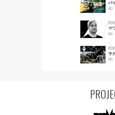
パ
PEO
マ
PEO
サ
PROJE