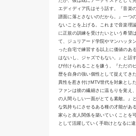
たが、彼は既にアーティストとして
エディディア氏はそう話す。『音楽
譜面に落とさないのだから。』一つ
ないことを上げる。これまで音楽理
に正規の訓練を受けたいという希望
て、ジュリアード学院やマンハッタ
った自宅で練習する以上に価値のあ
はないし、ジャズでもない。』と話
び付けられることを嫌う。『ただの
歴を自身の強い個性として捉えてき
異性を惹き付けMTV世代を対象とし
ファンは彼の繊細さに温もりを覚え
の人間らしい一面がとても素敵。』
な気持ちにさせるある種の才能があ
家らと友人関係を築いていくことを
として活躍していく手助けとなるに違