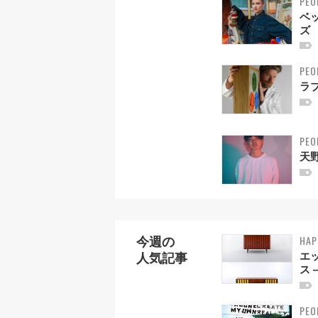
PEO
ベ
ズ
PEO
ラ
PEO
天野
HAP
今週の
エ
人気記事
ス 
PEO