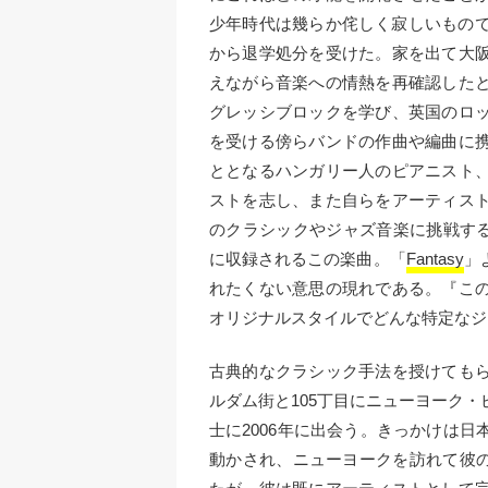
少年時代は幾らか侘しく寂しいもので
から退学処分を受けた。家を出て大
えながら音楽への情熱を再確認した
グレッシブロックを学び、英国のロ
を受ける傍らバンドの作曲や編曲に
ととなるハンガリー人のピアニスト
ストを志し、また自らをアーティス
のクラシックやジャズ音楽に挑戦する
に収録されるこの楽曲。「
Fantasy
」
れたくない意思の現れである。『こ
オリジナルスタイルでどんな特定なジ
古典的なクラシック手法を授けても
ルダム街と105丁目にニューヨーク
士に2006年に出会う。きっかけは
動かされ、ニューヨークを訪れて彼の