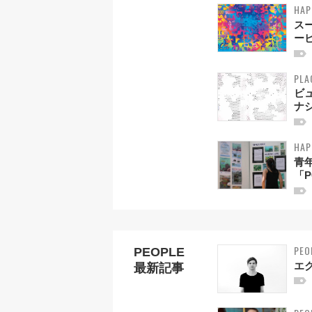
HAP
ス
ービ
PLA
ビ
ナ
HAP
青
「P
PEO
PEOPLE
エ
最新記事