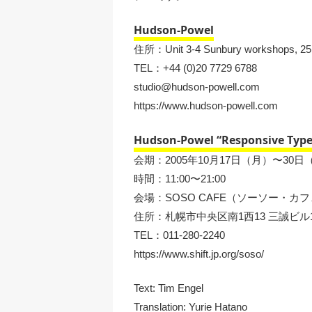
Hudson-Powel
住所：Unit 3-4 Sunbury workshops, 25 S
TEL：+44 (0)20 7729 6788
studio@hudson-powell.com
https://www.hudson-powell.com
Hudson-Powel “Responsive Type
会期：2005年10月17日（月）〜30日
時間：11:00〜21:00
会場：SOSO CAFE（ソーソー・カ
住所：札幌市中央区南1西13 三誠ビル
TEL：011-280-2240
https://www.shift.jp.org/soso/
Text:
Tim Engel
Translation:
Yurie Hatano