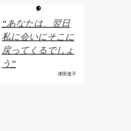
“
あなたは、翌日
私に会いにそこに
戻ってくるでしょ
う
”
津田道子