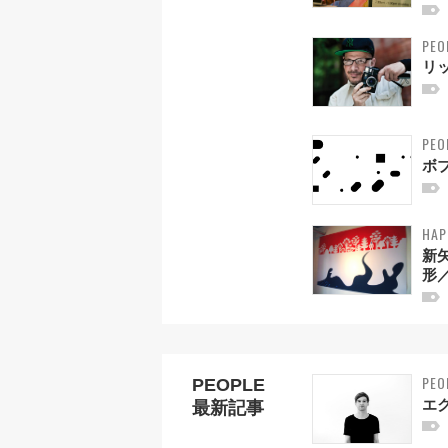
PEO
リ
PEO
ボ
HAP
新
形
PEO
PEOPLE
エ
最新記事