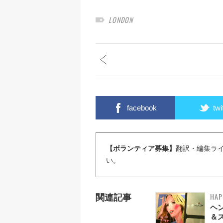
LONDON
facebook
twi
【ボランティア募集】
翻訳・編集ラ
い。
HAP
関連記事
ヘ
＆ス