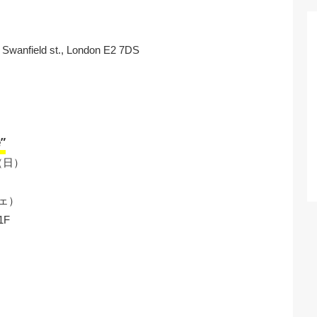
wanfield st., London E2 7DS
”
（日）
フェ）
1F