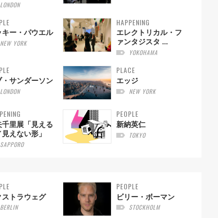
LONDON
PLE
HAPPENING
ッキー・パウエル
エレクトリカル・フ
ァンタジスタ ...
NEW YORK
YOKOHAMA
PLE
PLACE
ブ・サンダーソン
エッジ
LONDON
NEW YORK
PENING
PEOPLE
矢千里展「見える
新納英仁
／見えない形」
TOKYO
SAPPORO
PLE
PEOPLE
クストラウェグ
ビリー・ボーマン
BERLIN
STOCKHOLM