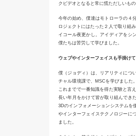
クビデオとなると常に慌ただしいもの
今年の始め、僕達はモトローラの４
ロジェクトにはたった２人で取り組み
イコール夜更かし。アイディアをシ
僕たちは苦労して学びました。
ウェブやインターフェイスも手掛けて
僕（ジョディ）は、リアリティにつ
チャル環境課で、MSCを学びました
これまでで一番知識を得た実験と言え
長い年月をかけて皆が取り組んでき
3Dのインフォメーションシステムを
やインターフェイステクノロジーに
ました。