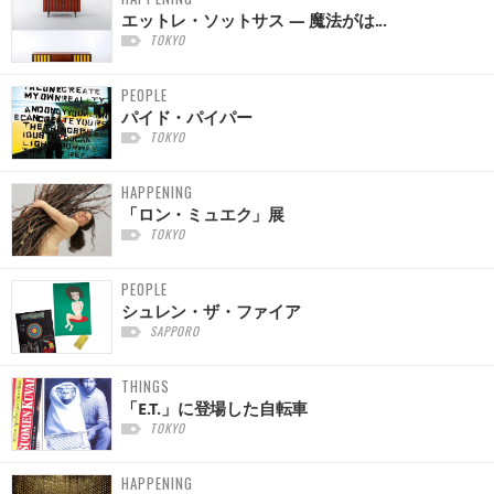
エットレ・ソットサス — 魔法がは...
TOKYO
PEOPLE
パイド・パイパー
TOKYO
HAPPENING
「ロン・ミュエク」展
TOKYO
PEOPLE
シュレン・ザ・ファイア
SAPPORO
THINGS
「E.T.」に登場した自転車
TOKYO
HAPPENING