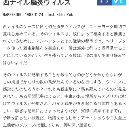
西ナイル脳炎ウィルス
0
0
HAPPENING
1999.11.24
Text:
Eddie Pak
西ナイルのケースに良く似た脳炎ウィルスが、ニューヨーク周辺で
蔓延し始めている。そのウィルスは、蚊によって感染すると推測さ
れているために、マンハッタンとその近隣の都市では、ヘリコプタ
ーを使った殺虫剤散布を実施した。僕は郊外に行って深呼吸するこ
とにしているのだが、生き残っている蚊は、僕の血があまり好みで
はないようだ。
そのウィルスに感染することが致命的なのかどうか分からないが、
この周辺でかなりの数の鳥が死んでいるのを目にする。ウィルスに
感染したのだろうか？それとも殺虫剤に？馬も死んでいるのが発見
された。ある新聞記事によると、中東のある場所からアメリカにむ
けてウィルスが発射され、バイオ戦争が巻き起こる可能性もあるら
しい。騒ぎは急速におさまったようだが、実際に終結するまでは、
予断を許さない状況だ。物議をかもし出すアートショウや白人至上
主義者のグループの活動よりも、興味深い話題だ。