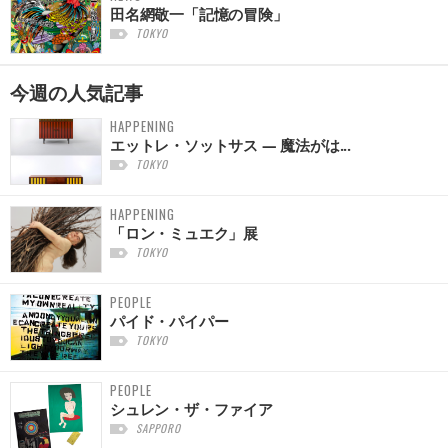
田名網敬一「記憶の冒険」
TOKYO
今週の
人気記事
HAPPENING
エットレ・ソットサス — 魔法がは...
TOKYO
HAPPENING
「ロン・ミュエク」展
TOKYO
PEOPLE
パイド・パイパー
TOKYO
PEOPLE
シュレン・ザ・ファイア
SAPPORO