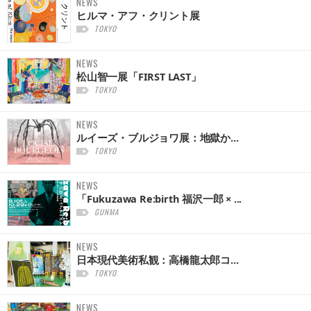
NEWS
ヒルマ・アフ・クリント展
TOKYO
NEWS
松山智一展「FIRST LAST」
TOKYO
NEWS
ルイーズ・ブルジョワ展：地獄か...
TOKYO
NEWS
「Fukuzawa Re:birth 福沢一郎 × ...
GUNMA
NEWS
日本現代美術私観：高橋龍太郎コ...
TOKYO
NEWS