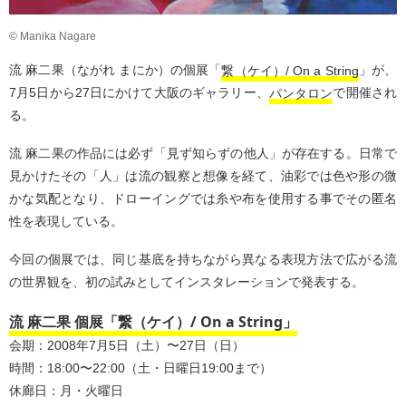
© Manika Nagare
流 麻二果（ながれ まにか）の個展「
繋（ケイ）/ On a String
」が、
7月5日から27日にかけて大阪のギャラリー、
パンタロン
で開催され
る。
流 麻二果の作品には必ず「見ず知らずの他人」が存在する。日常で
見かけたその「人」は流の観察と想像を経て、油彩では色や形の微
かな気配となり、ドローイングでは糸や布を使用する事でその匿名
性を表現している。
今回の個展では、同じ基底を持ちながら異なる表現方法で広がる流
の世界観を、初の試みとしてインスタレーションで発表する。
流 麻二果 個展「繋（ケイ）/ On a String」
会期：2008年7月5日（土）〜27日（日）
時間：18:00〜22:00（土・日曜日19:00まで）
休廊日：月・火曜日