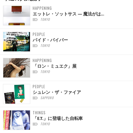
HAPPENING
エットレ・ソットサス — 魔法がは...
TOKYO
PEOPLE
パイド・パイパー
TOKYO
HAPPENING
「ロン・ミュエク」展
TOKYO
PEOPLE
シュレン・ザ・ファイア
SAPPORO
THINGS
「E.T.」に登場した自転車
TOKYO