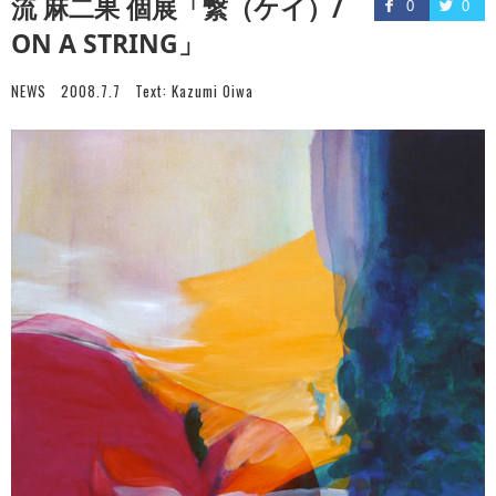
流 麻二果 個展「繋（ケイ）/
0
0
ON A STRING」
NEWS
2008.7.7
Text:
Kazumi Oiwa