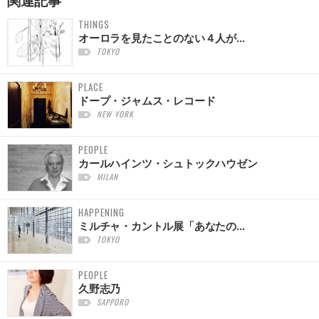
関連記事
THINGS
オーロラを見たことのない４人が...
TOKYO
PLACE
ドープ・ジャムス・レコード
NEW YORK
PEOPLE
カールハインツ・シュトックハウゼン
MILAN
HAPPENING
ミルチャ・カントル展「あなたの...
TOKYO
PEOPLE
久野志乃
SAPPORO