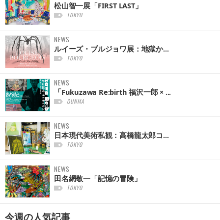
松山智一展「FIRST LAST」
TOKYO
NEWS
ルイーズ・ブルジョワ展：地獄か...
TOKYO
NEWS
「Fukuzawa Re:birth 福沢一郎 × ...
GUNMA
NEWS
日本現代美術私観：高橋龍太郎コ...
TOKYO
NEWS
田名網敬一「記憶の冒険」
TOKYO
今週の
人気記事