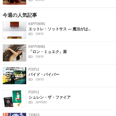
今週の
人気記事
HAPPENING
エットレ・ソットサス — 魔法がは...
TOKYO
HAPPENING
「ロン・ミュエク」展
TOKYO
PEOPLE
パイド・パイパー
TOKYO
PEOPLE
シュレン・ザ・ファイア
SAPPORO
THINGS