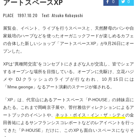
アートスペースXP
0
0
PLACE
1997.10.20
Text:
Atsuko Kobayashi
展覧会、イベント、ライブを行うスペースと、天然酵母のパンや自
家栽培のハーブなどを使ったオーガニックフードが楽しめるカフェ
の合体した新しいショップ「アートスペースXP」が9月26日にオー
プンした。
XPは“異種間交流”をコンセプトにさまざな人が交流し、皆でシェア
するオープンな場所を目指している。オープンに先駆け、立花ハジ
メや DJクラッシュのライブが行なわれ、10月15日には
「Mme.geonge」なるアート演劇のステージが催される。
「XP」は、代官山にあるアートスペース「P-HOUSE」の姉妹店に
あたる。これまで岡崎京子展や、菅付雅信ディレクションによるア
ートブックのイベントや、
ネット・ボイス・イン・ザ・シティ
の金
田善祐によるサンフランシスコレポートなどのレアイベントを行っ
てきた「P-HOUSE」だけに、このXPも面白いスペースになりそ