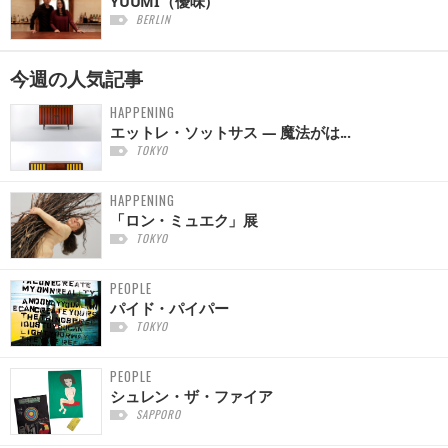
YUUMI（優味）
BERLIN
今週の
人気記事
HAPPENING
エットレ・ソットサス — 魔法がは...
TOKYO
HAPPENING
「ロン・ミュエク」展
TOKYO
PEOPLE
パイド・パイパー
TOKYO
PEOPLE
シュレン・ザ・ファイア
SAPPORO