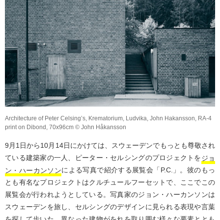
Architecture of Peter Celsing’s, Krematorium, Ludvika, John Hakansson, RA-4
print on Dibond, 70x96cm © John Håkansson
9月1日から10月14日にかけては、スウェーデンでもっとも尊敬され
ている建築家の一人、ピーター・セルシングのプロジェクトを
ジョ
ン・ハーカンソン
による写真で紹介する展覧会「P.C.」。彼のもっ
とも有名なプロジェクトはクルチュールフーセットで、ここでこの
展覧会が行われようとしている。写真家のジョン・ハーカンソンは
スウェーデンを旅し、セルシングのデザインに見られる表現や言葉
を探して歩いた。異なった建物がをれを取り囲む様々な要素ととも