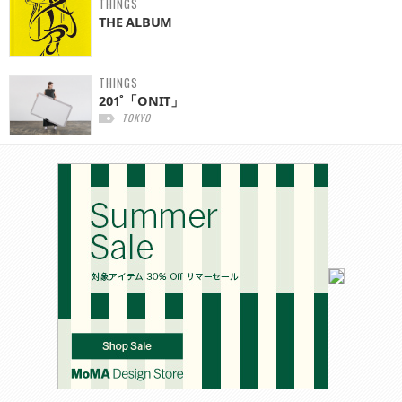
THINGS
THE ALBUM
THINGS
201˚「ONIT」
TOKYO