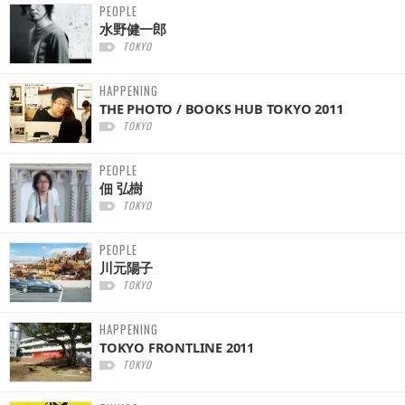
PEOPLE
水野健一郎
TOKYO
HAPPENING
THE PHOTO / BOOKS HUB TOKYO 2011
TOKYO
PEOPLE
佃 弘樹
TOKYO
PEOPLE
川元陽子
TOKYO
HAPPENING
TOKYO FRONTLINE 2011
TOKYO