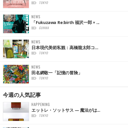
TOKYO
NEWS
「Fukuzawa Re:birth 福沢一郎 × ...
GUNMA
NEWS
日本現代美術私観：高橋龍太郎コ...
TOKYO
NEWS
田名網敬一「記憶の冒険」
TOKYO
今週の
人気記事
HAPPENING
エットレ・ソットサス — 魔法がは...
TOKYO