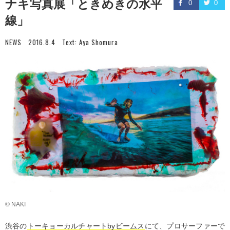
ナキ写真展「ときめきの水平
0
0
線」
NEWS
2016.8.4
Text:
Aya Shomura
© NAKI
渋谷の
トーキョーカルチャートbyビームス
にて、プロサーファーで