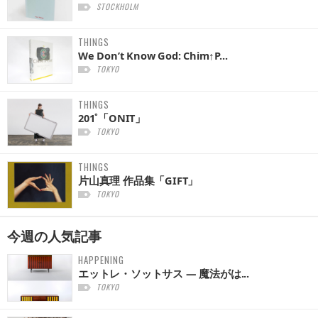
STOCKHOLM
THINGS
We Don’t Know God: Chim↑P...
TOKYO
THINGS
201˚「ONIT」
TOKYO
THINGS
片山真理 作品集「GIFT」
TOKYO
今週の
人気記事
HAPPENING
エットレ・ソットサス — 魔法がは...
TOKYO