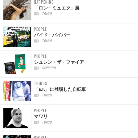
HAPPENING
「ロン・ミュエク」展
TOKYO
PEOPLE
パイド・パイパー
TOKYO
PEOPLE
シュレン・ザ・ファイア
SAPPORO
THINGS
「E.T.」に登場した自転車
TOKYO
PEOPLE
マワリ
TOKYO
PEOPLE