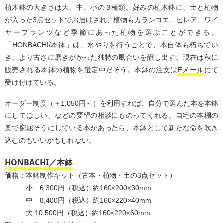
植木鉢の大きさは大、中、小の３種類。好みの植木鉢に、土と植物
が入った3点セットでお届けされ、植物もカランコエ、ピレア、ワイ
ヤープランツなど季節にあった植物を選ぶことができる。
「HONBACHI/本鉢」は、水やりを行うことで、本自体も朽ちてい
き、より古さに磨きがかった独特の風合いを醸し出す。現在は秋に
販売される本鉢の植物を選定中だそう。本鉢の注文は
Eメール
にて
受け付けている。
オーダー制度（＋1,050円～）を利用すれば、自分で選んだ本を本鉢
にしてほしい、などの要望の相談にものってくれる。自宅の本棚の
奥で窮屈そうにしている本があったら、本鉢として新たな命を吹き
込むのもいいかもしれない。
HONBACHI／本鉢
価格：本鉢制作キット（古本・植物・土の3点セット）
小 6,300円（税込）約160×200×30mm
中 8,400円（税込）約160×220×40mm
大 10,500円（税込）約160×220×60mm