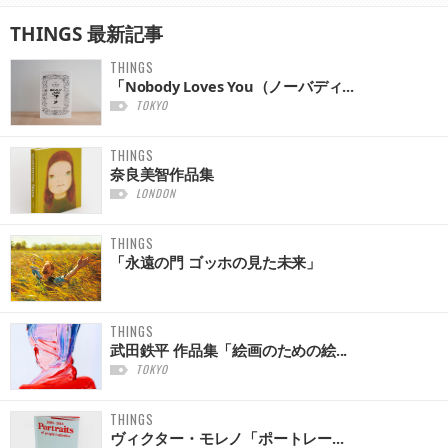
THINGS
最新記事
THINGS
「Nobody Loves You（ノーバディ...
TOKYO
THINGS
奈良美智作品集
LONDON
THINGS
「永遠の門 ゴッホの見た未来」
THINGS
武田鉄平 作品集「絵画のための絵...
TOKYO
THINGS
ヴィクター・モレノ「ポートレー...