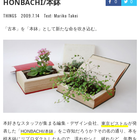
HONBACHI/本鉢
0
0
THINGS
2009.7.14
Text:
Mariko Takei
「古本」を「本鉢」として新たな命を吹き込む。
本好きなスタッフが集まる編集・デザイン会社、
東京ピストル
が発
表した「
HONBACHI/本鉢
」をご存知だろうか？その名の通り、本を
植木鉢にリプロダクトしたもので、濡れやシミ、破れなど、年数を