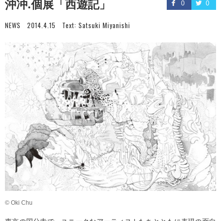
沖冲.個展「西遊記」
0
0
NEWS
2014.4.15
Text:
Satsuki Miyanishi
© Oki Chu