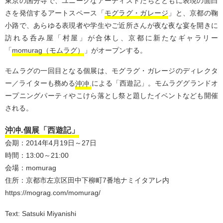
東京の国分寺で、ユニークなアーティストたちとともに表現の面白
さを発信するアートスペース「
モグラグ・ガレージ
」と、京都の鞠
小路で、あらゆる表現者や学生やご近所さんが夜な夜な宴を開きに
訪れる呑み屋「村屋」が合体し、京都に新たなギャラリー
「
momurag（モムラグ）
」がオープンする。
モムラグの一回目となる個展は、モグラグ・ガレージのディレクタ
ー／ライターも務める
沖冲.
による「西遊記」。モムラググランドオ
ープニングパーティやこけら落とし祭と題したイベントなども開催
される。
沖冲.個展「西遊記」
会期：2014年4月19日～27日
時間：13:00～21:00
会場：momurag
住所：京都市左京区田中下柳町7番地ナミイタアレ内
https://mograg.com/momurag/
Text:
Satsuki Miyanishi