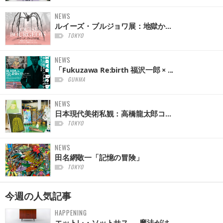
NEWS
ルイーズ・ブルジョワ展：地獄か...
TOKYO
NEWS
「Fukuzawa Re:birth 福沢一郎 × ...
GUNMA
NEWS
日本現代美術私観：高橋龍太郎コ...
TOKYO
NEWS
田名網敬一「記憶の冒険」
TOKYO
今週の
人気記事
HAPPENING
エットレ・ソットサス — 魔法がは...