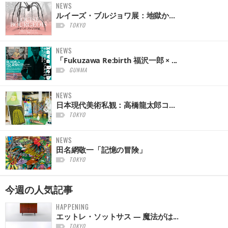
NEWS
ルイーズ・ブルジョワ展：地獄か...
TOKYO
NEWS
「Fukuzawa Re:birth 福沢一郎 × ...
GUNMA
NEWS
日本現代美術私観：高橋龍太郎コ...
TOKYO
NEWS
田名網敬一「記憶の冒険」
TOKYO
今週の
人気記事
HAPPENING
エットレ・ソットサス — 魔法がは...
TOKYO