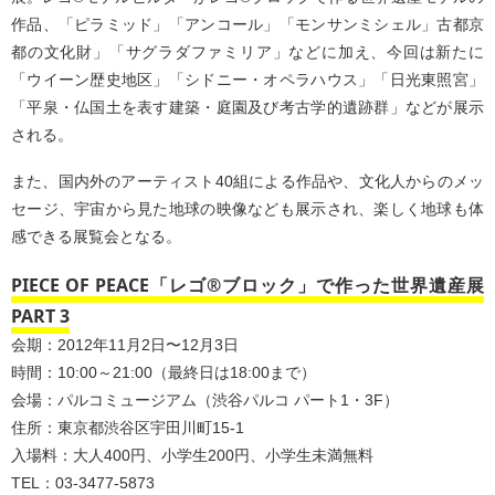
作品、「ピラミッド」「アンコール」「モンサンミシェル」古都京
都の文化財」「サグラダファミリア」などに加え、今回は新たに
「ウイーン歴史地区」「シドニー・オペラハウス」「日光東照宮」
「平泉・仏国土を表す建築・庭園及び考古学的遺跡群」などが展示
される。
また、国内外のアーティスト40組による作品や、文化人からのメッ
セージ、宇宙から見た地球の映像なども展示され、楽しく地球も体
感できる展覧会となる。
PIECE OF PEACE「レゴ®ブロック」で作った世界遺産展
PART 3
会期：2012年11月2日〜12月3日
時間：10:00～21:00（最終日は18:00まで）
会場：パルコミュージアム（渋谷パルコ パート1・3F）
住所：東京都渋谷区宇田川町15-1
入場料：大人400円、小学生200円、小学生未満無料
TEL：03-3477-5873