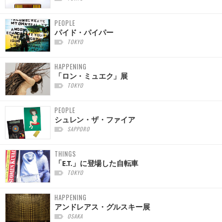
PEOPLE
パイド・パイパー
TOKYO
HAPPENING
「ロン・ミュエク」展
TOKYO
PEOPLE
シュレン・ザ・ファイア
SAPPORO
THINGS
「E.T.」に登場した自転車
TOKYO
HAPPENING
アンドレアス・グルスキー展
OSAKA