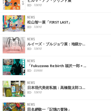
ヒルマ・アフ・クリント展
TOKYO
NEWS
松山智一展「FIRST LAST」
TOKYO
NEWS
ルイーズ・ブルジョワ展：地獄か...
TOKYO
NEWS
「Fukuzawa Re:birth 福沢一郎 × ...
GUNMA
NEWS
日本現代美術私観：高橋龍太郎コ...
TOKYO
NEWS
田名網敬一「記憶の冒険」