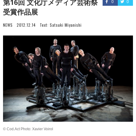
第16回 文化庁メディア芸術祭
0
0
受賞作品展
NEWS
2012.12.14
Text:
Satsuki Miyanishi
© Cod.Act Photo: Xavier Voirol