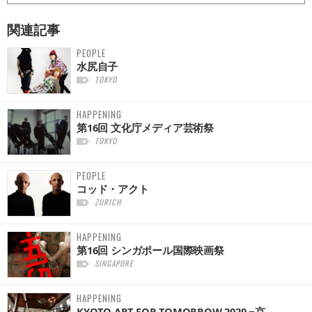
関連記事
PEOPLE
水尻自子
TOKYO
HAPPENING
第16回 文化庁メディア芸術祭
TOKYO
PEOPLE
コッド・アクト
ZURICH
HAPPENING
第16回 シンガポール国際映画祭
SINGAPORE
HAPPENING
KYOTO ART FOR TOMORROW 2020 −京...