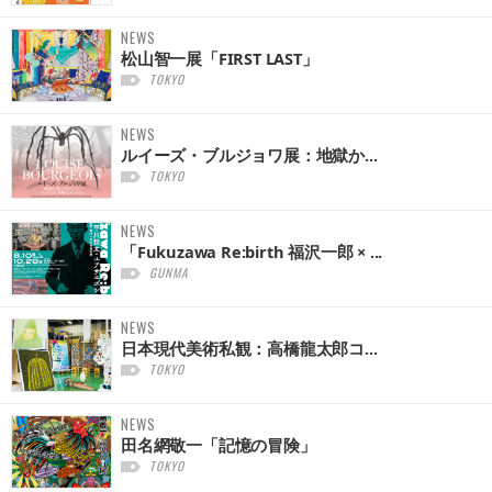
NEWS
松山智一展「FIRST LAST」
TOKYO
NEWS
ルイーズ・ブルジョワ展：地獄か...
TOKYO
NEWS
「Fukuzawa Re:birth 福沢一郎 × ...
GUNMA
NEWS
日本現代美術私観：高橋龍太郎コ...
TOKYO
NEWS
田名網敬一「記憶の冒険」
TOKYO