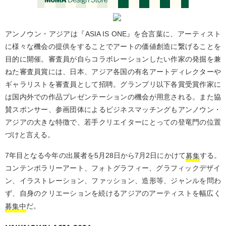
アンノウン・アジアは『ASIA IS ONE』を合言葉に、アーティスト
に様々な機会の提供をすることでアートの価値創造に繋げることを
目的に開催。審査員が自らコラボレーションしたい作家の発掘を兼
ねた審査員賞には、日本、アジア各国の有名アートディレクターや
ギャラリストを審査員として招聘。グランプリ以下各賞受賞作家に
は国内外での作品プレゼンテーションの機会が用意される。また協
賛スポンサー、参画団体によるビジネスマッチングもアンノウン・
アジアの大きな特徴で、若手クリエイターにとっての登竜門の位置
づけと言える。
7年目となる今年の出展者を5月28日から7月2日にかけて
募集
する。
コンテンポラリーアート、フォトグラフィー、グラフィックデザイ
ン、イラストレーション、ファッション、造形等、ジャンルを問わ
ず、自身のクリエーションを続けるアジアのアーティストを幅広く
募集中
だ。