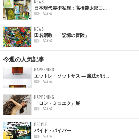
NEWS
日本現代美術私観：高橋龍太郎コ...
TOKYO
NEWS
田名網敬一「記憶の冒険」
TOKYO
今週の
人気記事
HAPPENING
エットレ・ソットサス — 魔法がは...
TOKYO
HAPPENING
「ロン・ミュエク」展
TOKYO
PEOPLE
パイド・パイパー
TOKYO