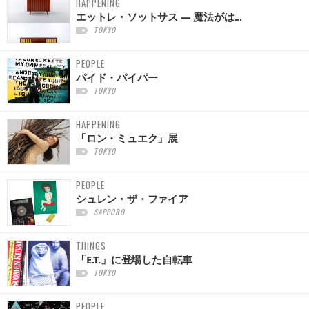
HAPPENING
エットレ・ソットサス — 魔法がは...
TOKYO
PEOPLE
パイド・パイパー
TOKYO
HAPPENING
「ロン・ミュエク」展
TOKYO
PEOPLE
シュレン・ザ・ファイア
SAPPORO
THINGS
「E.T.」に登場した自転車
TOKYO
PEOPLE