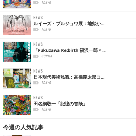
TOKYO
NEWS
ルイーズ・ブルジョワ展：地獄か...
TOKYO
NEWS
「Fukuzawa Re:birth 福沢一郎 × ...
GUNMA
NEWS
日本現代美術私観：高橋龍太郎コ...
TOKYO
NEWS
田名網敬一「記憶の冒険」
TOKYO
今週の
人気記事