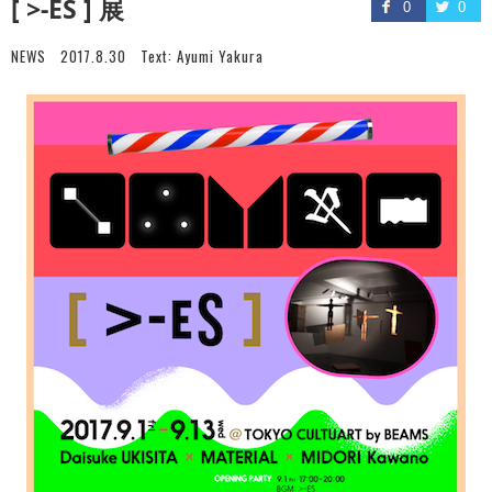
[ >-ES ] 展
0
0
NEWS
2017.8.30
Text:
Ayumi Yakura