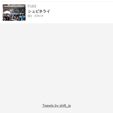
PLACE
シュピネライ
BERLIN
Tweets by shift_jp