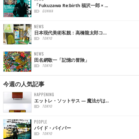
「Fukuzawa Re:birth 福沢一郎 × ...
GUNMA
NEWS
日本現代美術私観：高橋龍太郎コ...
TOKYO
NEWS
田名網敬一「記憶の冒険」
TOKYO
今週の
人気記事
HAPPENING
エットレ・ソットサス — 魔法がは...
TOKYO
PEOPLE
パイド・パイパー
TOKYO